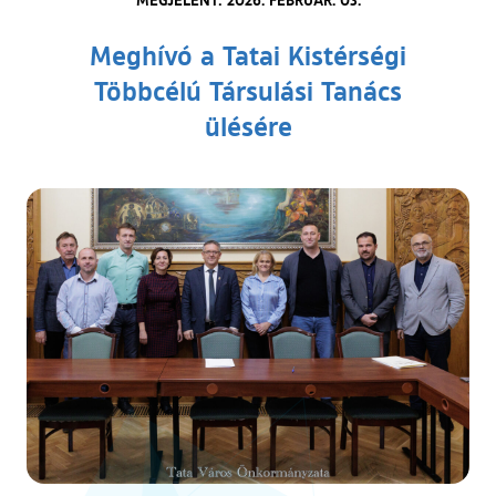
Meghívó a Tatai Kistérségi
Többcélú Társulási Tanács
ülésére