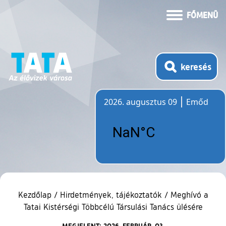
FŐMENÜ
keresés
2026. augusztus 09
Emőd
Időjárás
Kezdőlap
/
Hirdetmények, tájékoztatók
/
Meghívó a
Tatai Kistérségi Többcélú Társulási Tanács ülésére
MEGJELENT: 2026. FEBRUÁR. 03.