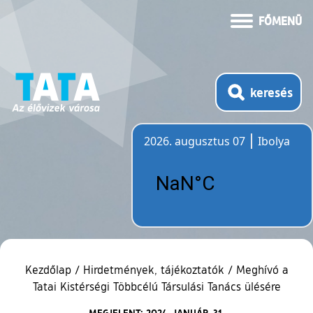
FŐMENÜ
keresés
2026. augusztus 07
Ibolya
Időjárás
Kezdőlap
/
Hirdetmények, tájékoztatók
/
Meghívó a
Tatai Kistérségi Többcélú Társulási Tanács ülésére
MEGJELENT: 2024. JANUÁR. 31.