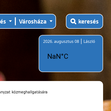
tés
Városháza
keresés
2026. augusztus 08
László
Időjárás
ányzat közmeghallgatására