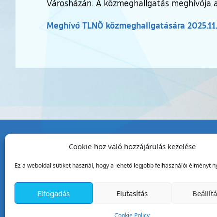
Városházán. A közmeghallgatás meghívója a 
Meghívó TLNÖ közmeghallgatására 2025.11.
Cookie-hoz való hozzájárulás kezelése
Tata Város Önkormány
Ez a weboldal sütiket használ, hogy a lehető legjobb felhasználói élményt ny
2890 Tata, Kossuth tér 1.
Telefon:
+36 34 / 588 600
Elfogadás
Elutasítás
Beállít
Fax:
+36 34 / 587 078
Email:
ph@tata.hu
Cookie Policy