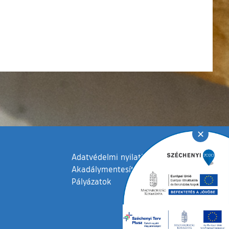
✕
Adatvédelmi nyilatkozat
Akadálymentesítési nyilatkozat
Pályázatok