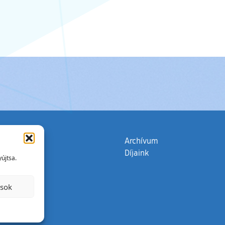
zata
(külső hivatkozás)
Archívum
Díjaink
újtsa.
ások