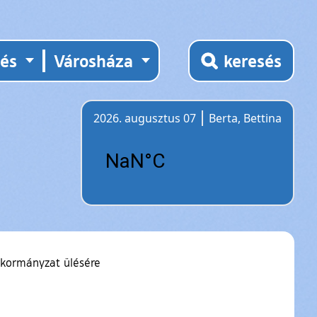
tés
Városháza
keresés
2026. augusztus 07
Berta, Bettina
Időjárás
kormányzat ülésére