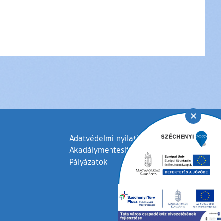
✕
Adatvédelmi nyilatkozat
Akadálymentesítési nyilatkozat
Pályázatok