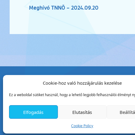
Meghívó TNNÖ – 2024.09.20
Cookie-hoz való hozzájárulás kezelése
Tata Város Önkormány
Ez a weboldal sütiket használ, hogy a lehető legjobb felhasználói élményt ny
2890 Tata, Kossuth tér 1.
Telefon:
+36 34 / 588 600
Elfogadás
Elutasítás
Beállít
Fax:
+36 34 / 587 078
Email:
ph@tata.hu
Cookie Policy