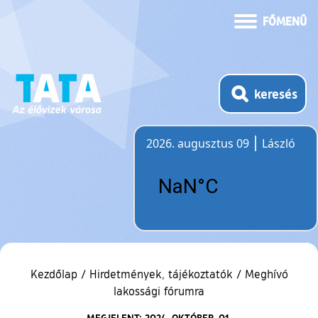
FŐMENÜ
keresés
2026. augusztus 09
László
Időjárás
Kezdőlap
/
Hirdetmények, tájékoztatók
/
Meghívó
lakossági fórumra
MEGJELENT: 2024. OKTÓBER. 01.