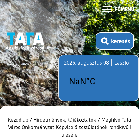
FŐMENÜ
keresés
2026. augusztus 08
László
Időjárás
Kezdőlap
/
Hirdetmények, tájékoztatók
/
Meghívó Tata
Város Önkormányzat Képviselő-testületének rendkívüli
ülésére