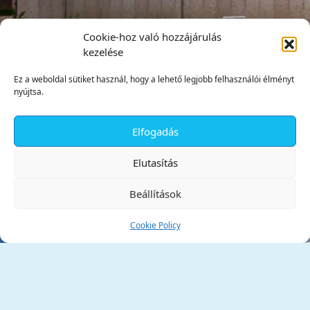
Cookie-hoz való hozzájárulás
kezelése
Ez a weboldal sütiket használ, hogy a lehető legjobb felhasználói élményt
nyújtsa.
Elfogadás
✕
Elutasítás
Beállítások
Cookie Policy
Tata Város Önkormányzata
2890 Tata, Kossuth tér 1.
Telefon:
+36 34 / 588 600
Fax:
+36 34 / 587 078