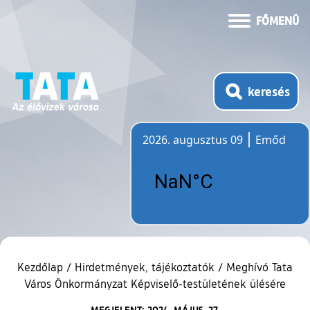
FŐMENÜ
keresés
2026. augusztus 09
Emőd
Időjárás
Kezdőlap
/
Hirdetmények, tájékoztatók
/
Meghívó Tata
Város Önkormányzat Képviselő-testületének ülésére
MEGJELENT: 2024. MÁJUS. 27.