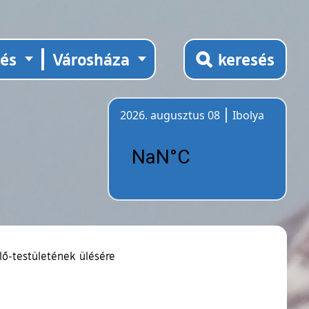
tés
Városháza
keresés
2026. augusztus 08
Ibolya
Időjárás
ő-testületének ülésére