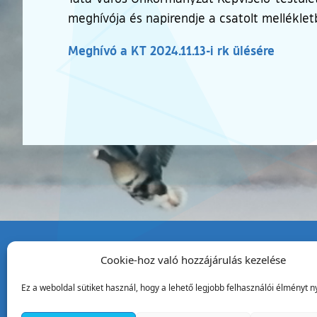
meghívója és napirendje a csatolt mellékle
Meghívó a KT 2024.11.13-i rk ülésére
Cookie-hoz való hozzájárulás kezelése
Tata Város Önkormány
Ez a weboldal sütiket használ, hogy a lehető legjobb felhasználói élményt ny
2890 Tata, Kossuth tér 1.
Telefon:
+36 34 / 588 600