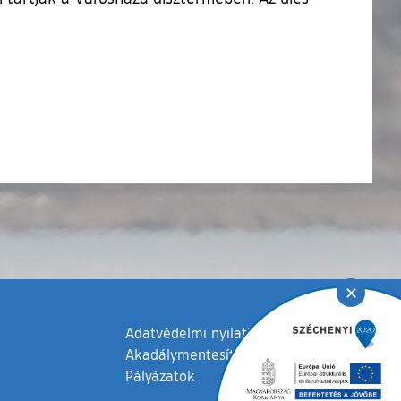
✕
Adatvédelmi nyilatkozat
Akadálymentesítési nyilatkozat
Pályázatok