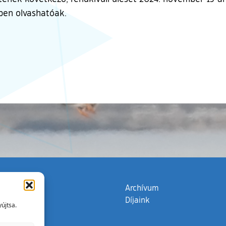
tben olvashatóak.
zata
(külső hivatkozás)
Archívum
Díjaink
újtsa.