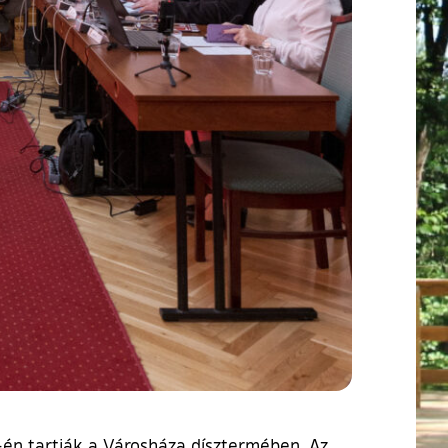
-én tartják a Városháza dísztermében. Az