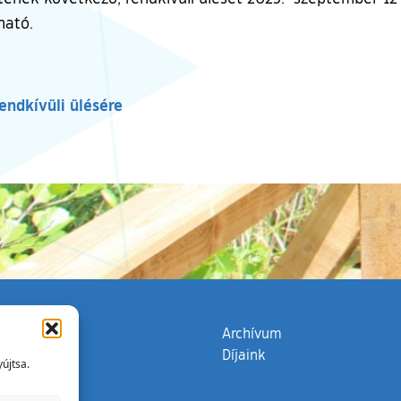
ható.
kívüli ülésére
zata
(külső hivatkozás)
Archívum
Díjaink
újtsa.