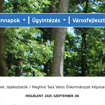
ennapok
Ügyintézés
Városfejlesz
ek, tájékoztatók
/
Meghívó Tata Város Önkormányzat Képvisel
MEGJELENT: 2025. SZEPTEMBER. 08.