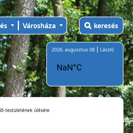
tés
Városháza
keresés
2026. augusztus 08
László
Időjárás
ő-testületének ülésére