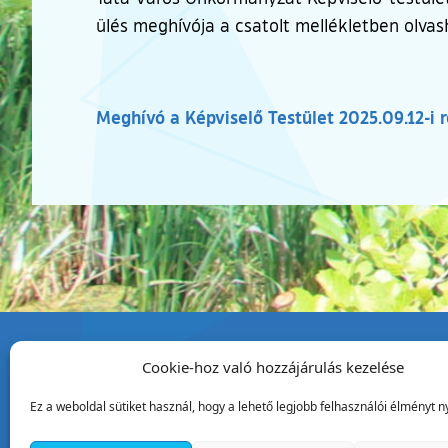
ülés meghívója a csatolt mellékletben olvas
Meghívó a Képviselő Testület 2025.09.12-i rend
Cookie-hoz való hozzájárulás kezelése
Tata Város Önkormány
Ez a weboldal sütiket használ, hogy a lehető legjobb felhasználói élményt ny
2890 Tata, Kossuth tér 1.
Telefon:
+36 34 / 588 600