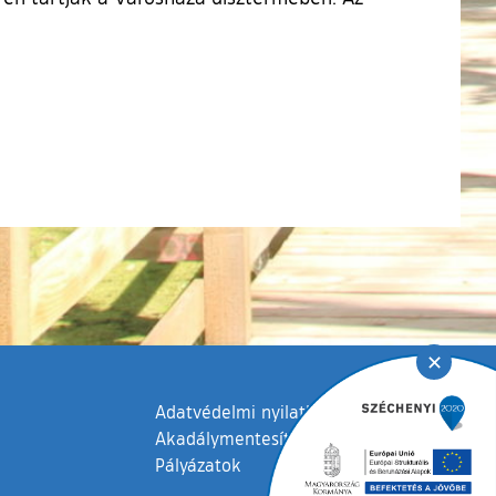
✕
Adatvédelmi nyilatkozat
Akadálymentesítési nyilatkozat
Pályázatok