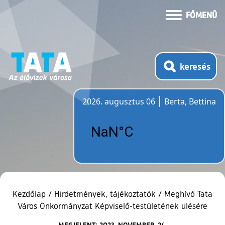
FŐMENÜ
keresés
2026. augusztus 06
Berta, Bettina
Időjárás
Kezdőlap
/
Hirdetmények, tájékoztatók
/
Meghívó Tata
Város Önkormányzat Képviselő-testületének ülésére
MEGJELENT: 2023. NOVEMBER. 24.