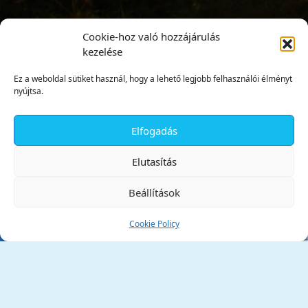
Cookie-hoz való hozzájárulás
kezelése
Ez a weboldal sütiket használ, hogy a lehető legjobb felhasználói élményt
nyújtsa.
Elfogadás
✕
Elutasítás
Beállítások
Cookie Policy
Tata Város Önkormányzata
2890 Tata, Kossuth tér 1.
Telefon:
+36 34 / 588 600
Fax:
+36 34 / 587 078