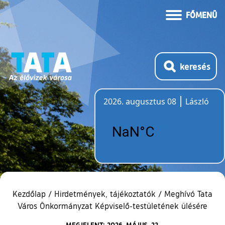
FŐMENÜ
keresés
2026. augusztus 08
László
Időjárás
Kezdőlap
/
Hirdetmények, tájékoztatók
/
Meghívó Tata
Város Önkormányzat Képviselő-testületének ülésére
MEGJELENT: 2026. MÁJUS. 22.