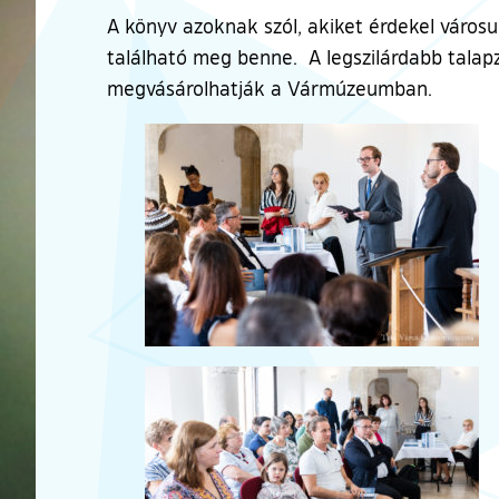
A könyv azoknak szól, akiket érdekel városu
található meg benne. A legszilárdabb talapz
megvásárolhatják a Vármúzeumban.
Ugrás a galéria utánra