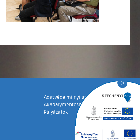
✕
Adatvédelmi nyilatkozat
Akadálymentesítési nyilatkozat
Pályázatok