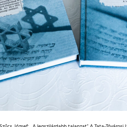
űcs József: „A legszilárdabb talapzat” A Tata-Tóvárosi I