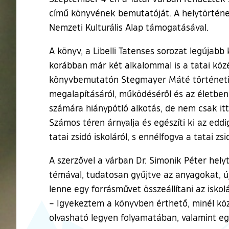
című könyvének bemutatóját. A helytörtén
Nemzeti Kulturális Alap támogatásával.
A könyv, a Libelli Tatenses sorozat legújab
korábban már két alkalommal is a tatai közé
könyvbemutatón Stegmayer Máté történeti m
megalapításáról, működéséről és az életben 
számára hiánypótló alkotás, de nem csak itt
Számos téren árnyalja és egészíti ki az eddi
tatai zsidó iskoláról, s ennélfogva a tatai zsi
A szerzővel a várban Dr. Simonik Péter hely
témával, tudatosan gyűjtve az anyagokat, 
lenne egy forrásművet összeállítani az isko
– Igyekeztem a könyvben érthető, minél köz
olvasható legyen folyamatában, valamint eg