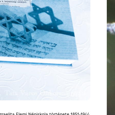
zraelita Elemi Népiskola története 1851-1944