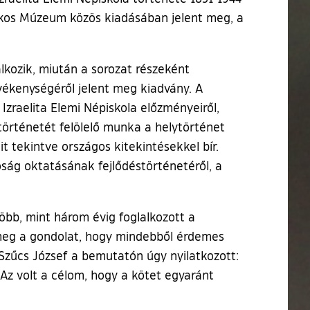
kos Múzeum közös kiadásában jelent meg, a
lkozik, miután a sorozat részeként
evékenységéről jelent meg kiadvány. A
raelita Elemi Népiskola előzményeiről,
történetét felölelő munka a helytörténet
t tekintve országos kitekintésekkel bír.
dóság oktatásának fejlődéstörténetéről, a
öbb, mint három évig foglalkozott a
 meg a gondolat, hogy mindebből érdemes
. Szűcs József a bemutatón úgy nyilatkozott:
Az volt a célom, hogy a kötet egyaránt