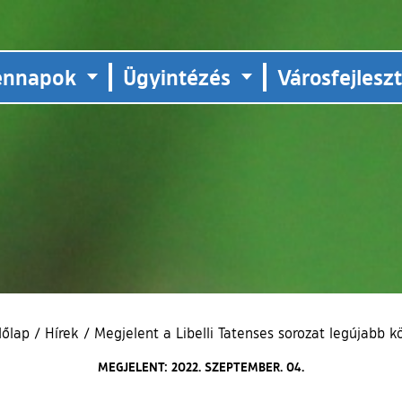
ennapok
Ügyintézés
Városfejlesz
dőlap
/
Hírek
/
Megjelent a Libelli Tatenses sorozat legújabb k
MEGJELENT: 2022. SZEPTEMBER. 04.