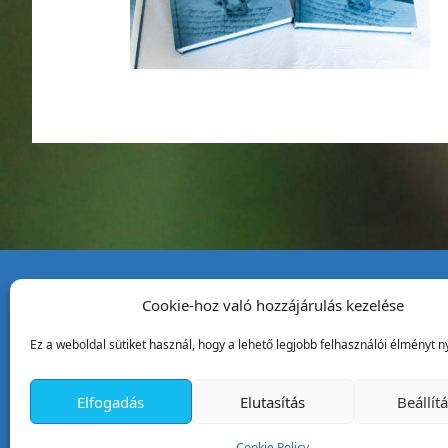
Cookie-hoz való hozzájárulás kezelése
Tata Város Önkormány
Ez a weboldal sütiket használ, hogy a lehető legjobb felhasználói élményt ny
2890 Tata, Kossuth tér 1.
Telefon:
+36 34 / 588 600
Elfogadás
Elutasítás
Beállít
Fax:
+36 34 / 587 078
Email:
ph@tata.hu
Cookie Policy