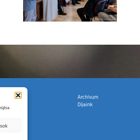
zata
(külső hivatkozás)
Archívum
Díjaink
újtsa.
ások