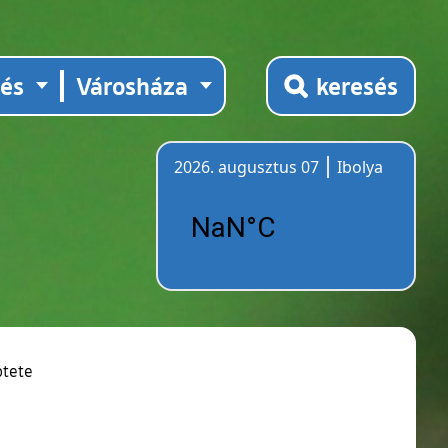
tés
Városháza
keresés
2026. augusztus 07
Ibolya
Időjárás
ötete