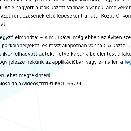
et. Az elhagyott autók között vannak olyanok, amelyeken
lyzet rendezésének első lépéseként a Tatai Közös Önko
át.
 jegyző elmondta: – A munkával még ebben az évben sze
parkolóhelyeket, és rossz állapotban vannak. A közterül
 ilyen elhagyott autók, illetve kapunk bejelentést a lako
je
, hogy jelezze nekünk az applikációban vagy e-mailen a
ken lehet megtekinteni:
losoldala/videos/1111819901095229