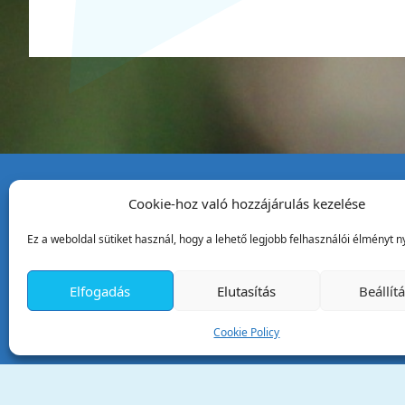
Cookie-hoz való hozzájárulás kezelése
Tata Város Önkormány
Ez a weboldal sütiket használ, hogy a lehető legjobb felhasználói élményt ny
2890 Tata, Kossuth tér 1.
Telefon:
+36 34 / 588 600
Elfogadás
Elutasítás
Beállít
Fax:
+36 34 / 587 078
Email:
ph@tata.hu
Cookie Policy