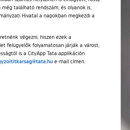
 még található rendszám, és olyanok is,
rmányzati Hivatal a napokban megkezdi a
retnénk végezni, hiszen ezek a
et felügyelők folyamatosan járják a várost,
sságtól is a CityApp Tata applikáción
gyzoititkarsag@tata.hu
e-mail címen.