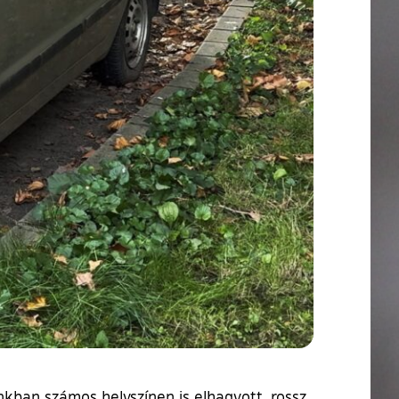
nkban számos helyszínen is elhagyott, rossz