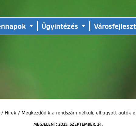
ennapok
Ügyintézés
Városfejlesz
p
/
Hírek
/
Megkezdődik a rendszám nélküli, elhagyott autók el
MEGJELENT: 2025. SZEPTEMBER. 24.