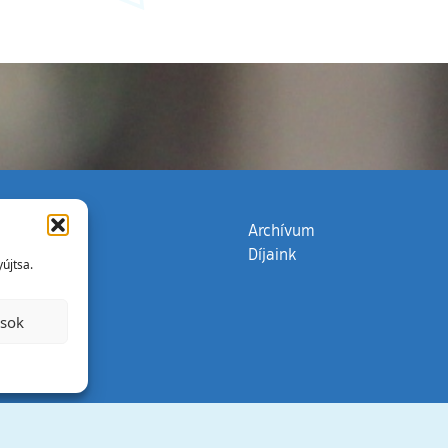
zata
(külső hivatkozás)
Archívum
Díjaink
újtsa.
ások
Minden jog 