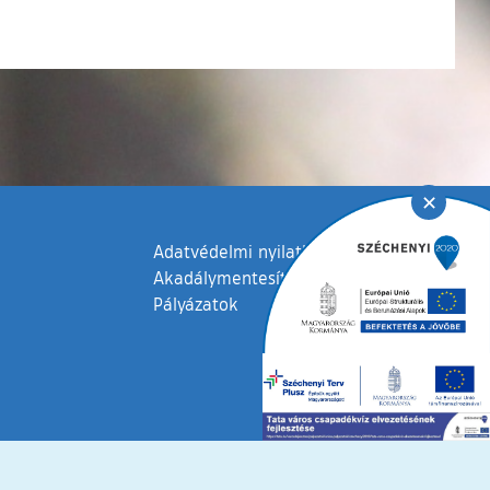
✕
Adatvédelmi nyilatkozat
Akadálymentesítési nyilatkozat
Pályázatok
fenntartva © 2006 – 2026 Tata Város