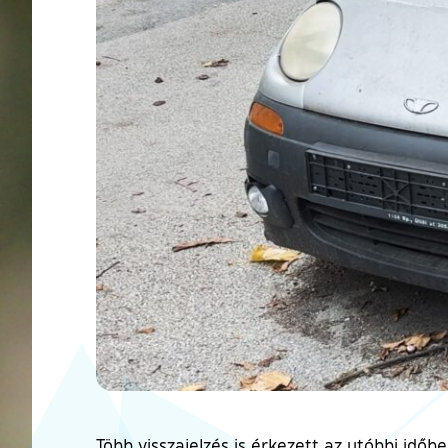
Több visszajelzés is érkezett az utóbbi idő