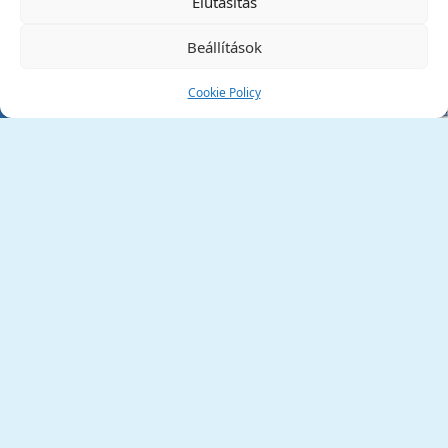
Elutasítás
Beállítások
Cookie Policy
Tata Város Önkormányzata
2890 Tata, Kossuth tér 1.
Telefon:
+36 34 / 588 600
Fax:
+36 34 / 587 078
Email:
ph@tata.hu
(külső hivatkozás)
Archívum
Díjaink
Adatvédelmi nyilatkozat
Akadálymentesítési nyilatkozat
Pályázatok
(külső hivatkozás)