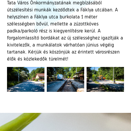
Tata Város Önkormányzatának megbízásából
útszélesítési munkák kezdődtek a Fáklya utcában. A
helyszínen a Fáklya utca burkolata 1 méter
szélességben bővül, mellette a zúzottköves
padka/parkoló rész is kiegyenlítésre kerül. A
forgalomlassító bordákat az új szélességhez igazítják a
kivitelezők, a munkálatok várhatóan június végéig
tartanak. Kérjük és köszönjük az érintett városrészen
élők és közlekedők türelmét!
Ugrás a galéria utánra