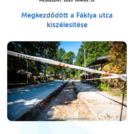
Megkezdődött a Fáklya utca
kiszélesítése