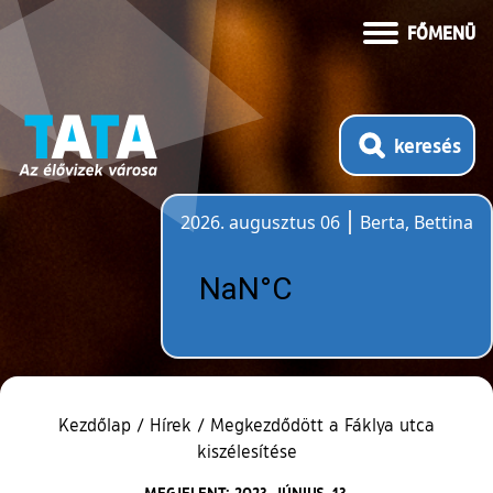
FŐMENÜ
keresés
2026. augusztus 06
Berta, Bettina
Időjárás
Kezdőlap
/
Hírek
/
Megkezdődött a Fáklya utca
kiszélesítése
MEGJELENT: 2023. JÚNIUS. 13.