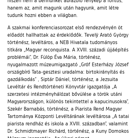
hiszen nem a bennünket ábrázoló fénykép a fontos,
hanem az, amit magunk után hagyunk, amit létre
tudunk hozni ebben a világban.
A szakmai konferenciasorozat első rendezvényén öt
előadót hallhattak az érdeklődők. Tevelÿ Arató György
történész, levéltáros, a NEB Hivatala tudományos
titkára „Magyar reconquista. A XVIII. századi újjáépítés
problémái”, Dr. Fülöp Éva Mária, történész,
nyugalmazott múzeumigazgató „Gróf Esterházy József
országbíró Tata-gesztesi uradalma: birtokirányítás és
gazdálkodás” , Siptár Dániel, történész, a Jezsuita
Levéltár és Rendtörténeti Könyvtár igazgatója „A
szerzetesi intézményhálózat bővülése a török utáni
Magyarországon, különös tekintettel a kapucinusokra”,
Szekér Barnabás, történész, a Piarista Rend Magyar
Tartománya Központi Levéltárának levéltárosa „A tatai
piarista rendház és iskola a XVIII. században”, valamint
Dr. Schmidtmayer Richárd, történész, a Kuny Domokos