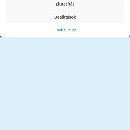
Elutasítás
Beállítások
Cookie Policy
Tata Város Önkormányzata
2890 Tata, Kossuth tér 1.
Telefon:
+36 34 / 588 600
Fax:
+36 34 / 587 078
Email:
ph@tata.hu
(külső hivatkozás)
Archívum
Díjaink
Adatvédelmi nyilatkozat
Akadálymentesítési nyilatkozat
Pályázatok
(külső hivatkozás)