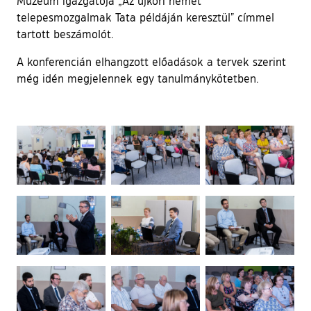
Múzeum igazgatója „Az újkori német
telepesmozgalmak Tata példáján keresztül” címmel
tartott beszámolót.
A konferencián elhangzott előadások a tervek szerint
még idén megjelennek egy tanulmánykötetben.
Ugrás a galéria utánra