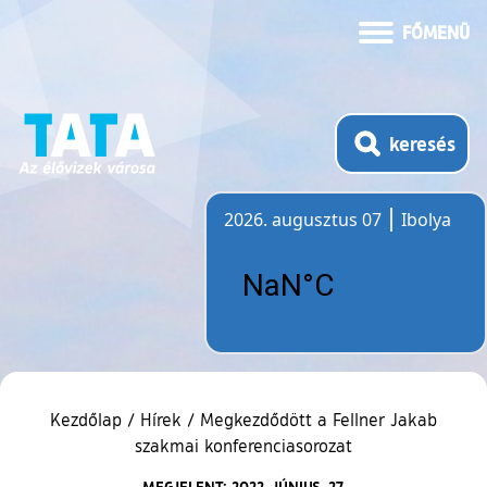
FŐMENÜ
keresés
2026. augusztus 07
Ibolya
Időjárás
Kezdőlap
/
Hírek
/
Megkezdődött a Fellner Jakab
szakmai konferenciasorozat
MEGJELENT: 2022. JÚNIUS. 27.