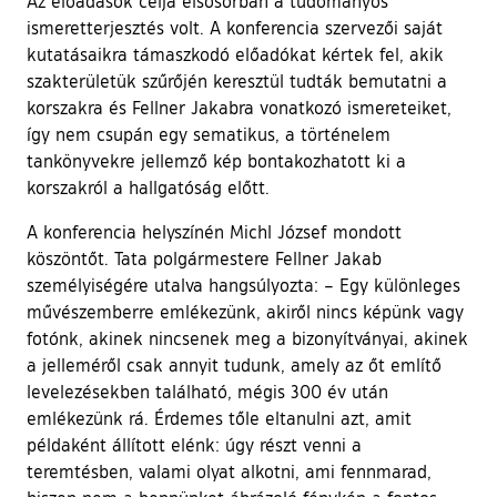
Az előadások célja elsősorban a tudományos
ismeretterjesztés volt. A konferencia szervezői saját
kutatásaikra támaszkodó előadókat kértek fel, akik
szakterületük szűrőjén keresztül tudták bemutatni a
korszakra és Fellner Jakabra vonatkozó ismereteiket,
így nem csupán egy sematikus, a történelem
tankönyvekre jellemző kép bontakozhatott ki a
korszakról a hallgatóság előtt.
A konferencia helyszínén Michl József mondott
köszöntőt. Tata polgármestere Fellner Jakab
személyiségére utalva hangsúlyozta: – Egy különleges
művészemberre emlékezünk, akiről nincs képünk vagy
fotónk, akinek nincsenek meg a bizonyítványai, akinek
a jelleméről csak annyit tudunk, amely az őt említő
levelezésekben található, mégis 300 év után
emlékezünk rá. Érdemes tőle eltanulni azt, amit
példaként állított elénk: úgy részt venni a
teremtésben, valami olyat alkotni, ami fennmarad,