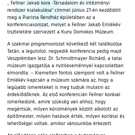
„ Fellner Jakab kora -Társadalom és intézményi
rendszer kialakulása” címmel június 27-én kezdődött
meg a Piarista Rendház épületében az a
konferenciasorozat, melyet a Fellner Jakab Emlékév
tiszteletére szervezett a Kuny Domokos Múzeum.
A szakmai programsorozat következő két találkozója
Tatán, a legutolsó, negyedik konferencia pedig majd
Veszprémben lesz. Dr. Schmidtmayer Richárd, a tatai
múzeum igazgatója a nyitóeseménnyel kapcsolatban
elmondta: – Kiemelten fontos szempont volt a Fellner
Emlékév kapcsán a múzeum számára az, hogy a
legújabb ismereteket is meg tudjuk mutatni az
érdeklődőknek. Az első konferencián Fellner korával
ismerkedünk, amire szükség van ahhoz, hogy
megértsük, milyen körülmények között alkotott az
építőmester, milyen hatások érték, milyen korlátai és
lehetőségei voltak, amikor városunkba érkezett.