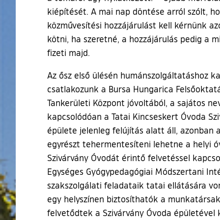
kiépítését. A mai nap döntése arról szólt, h
közművesítési hozzájárulást kell kérnünk az
kötni, ha szeretné, a hozzájárulás pedig a
fizeti majd.
Az ősz első ülésén humánszolgáltatáshoz kap
csatlakozunk a Bursa Hungarica Felsőoktatás
Tankerületi Központ jóvoltából, a sajátos 
kapcsolódóan a Tatai Kincseskert Óvoda Sz
épülete jelenleg felújítás alatt áll, azonb
egyrészt tehermentesíteni lehetne a helyi 
Szivárvány Óvodát érintő felvetéssel kapcs
Egységes Gyógypedagógiai Módszertani Int
szakszolgálati feladataik tatai ellátására v
egy helyszínen biztosíthatók a munkatársak 
felvetődtek a Szivárvány Óvoda épületével 