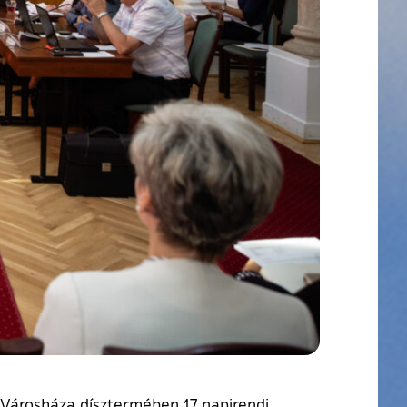
 Városháza dísztermében 17 napirendi