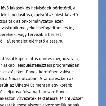
évő lakások és helyiségek bérletéről, a
elet módosítása, melyről az ülést követő
vizsgálták az önkormányzatok ezen
javaslataik melyeket befogadtam, és így
érelnek, vagy tervezik a bérlést,
ól. (A rendelet elérhető a tata.hu
tatással kapcsolatos döntés meghozatala,
er Jakab Településfejlesztési programjában
jlesztéseket. Ennek keretében valósult
tása a Nádas utcában. A városrészben az
erült az Újhegyi út mentén egy korábbi
zési eljárása folyamatban van. Ennek
akaszon vízvezeték fektetésre. Michl József
z vezeték, most viszont elkezdhetjük annak