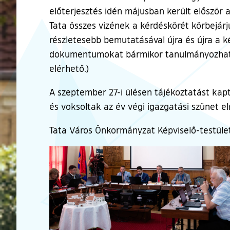
előterjesztés idén májusban került először
Tata összes vizének a kérdéskörét körbejárj
részletesebb bemutatásával újra és újra a k
dokumentumokat bármikor tanulmányozhatják
elérhető.)
A szeptember 27-i ülésen tájékoztatást kapta
és voksoltak az év végi igazgatási szünet elr
Tata Város Önkormányzat Képviselő-testület
Ugrás a galéria utánra