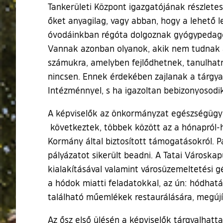
Tankerületi Központ igazgatójának részletes
őket anyagilag, vagy abban, hogy a lehető 
óvodáinkban régóta dolgoznak gyógypedagóg
Vannak azonban olyanok, akik nem tudnak al
számukra, amelyben fejlődhetnek, tanulhatna
nincsen. Ennek érdekében zajlanak a tárgy
Intézménnyel, s ha igazoltan bebizonyosodik,
A képviselők az önkormányzat egészségügyi 
következtek, többek között az a hónapról-h
Kormány által biztosított támogatásokról. P
pályázatot sikerült beadni. A Tatai Városkap
kialakításával valamint városüzemeltetési 
a hódok miatti feladatokkal, az ún: hódhatá
található műemlékek restaurálására, megújí
Az ősz első ülésén a képviselők tárgyalhattak 