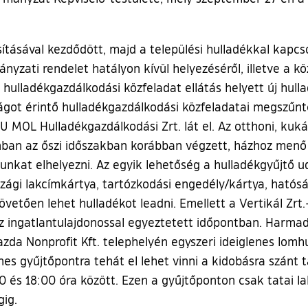
sításával kezdődött, majd a települési hulladékkal kapcs
yzati rendelet hatályon kívül helyezéséről, illetve a kö
hulladékgazdálkodási közfeladat ellátás helyett új hulla
got érintő hulladékgazdálkodási közfeladatai megszűnt
MOL Hulladékgazdálkodási Zrt. lát el. Az otthoni, kuká
zonban az őszi időszakban korábban végzett, házhoz menő
nkat elhelyezni. Az egyik lehetőség a hulladékgyűjtő u
gi lakcímkártya, tartózkodási engedély/kártya, hatósági
etően lehet hulladékot leadni. Emellett a Vertikál Zrt.
az ingatlantulajdonossal egyeztetett időpontban. Harma
zda Nonprofit Kft. telephelyén egyszeri ideiglenes lomhu
lenes gyűjtőpontra tehát el lehet vinni a kidobásra szánt 
:00 és 18:00 óra között. Ezen a gyűjtőponton csak tatai 
ig.