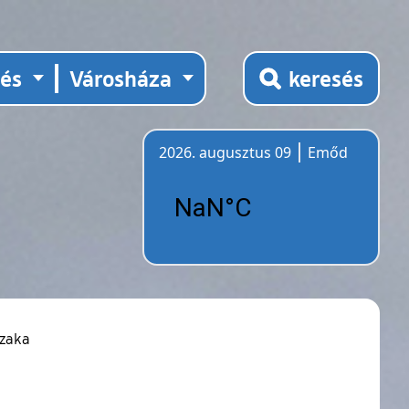
tés
Városháza
keresés
2026. augusztus 09
Emőd
Időjárás
szaka