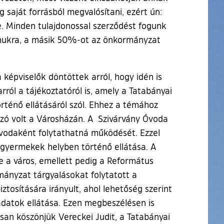
g saját forrásból megvalósítani, ezért ún:
re. Minden tulajdonossal szerződést fogunk
zámukra, a másik 50%-ot az önkormányzat
 képviselők döntöttek arról, hogy idén is
ról a tájékoztatóról is, amely a Tatabányai
rténő ellátásáról szól. Ehhez a témához
zó volt a Városházán. A Szivárvány Óvoda
 óvodaként folytathatná működését. Ezzel
 gyermekek helyben történő ellátása. A
e a város, emellett pedig a Református
nyzat tárgyalásokat folytatott a
ztosítására irányult, ahol lehetőség szerint
ladatok ellátása. Ezen megbeszélésen is
san köszönjük Vereckei Judit, a Tatabányai