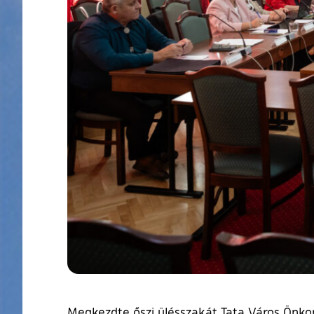
Megkezdte őszi ülésszakát Tata Város Önko