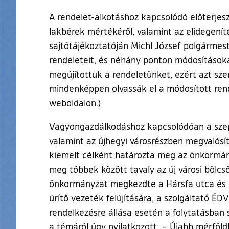
A rendelet-alkotáshoz kapcsolódó előterjes
lakbérek mértékéről, valamint az elidegení
sajtótájékoztatóján Michl József polgármes
rendeleteit, és néhány ponton módosításokat
megújítottuk a rendeletünket, ezért azt sze
mindenképpen olvassák el a módosított rende
weboldalon.)
Vagyongazdálkodáshoz kapcsolódóan a szept
valamint az újhegyi városrészben megvalósít
kiemelt célként határozta meg az önkormány
meg többek között tavaly az új városi bölcs
önkormányzat megkezdte a Hársfa utca és Sz
ürítő vezeték felújítására, a szolgáltató ÉD
rendelkezésre állása esetén a folytatásban
a témáról úgy nyilatkozott: – Újabb mérföld