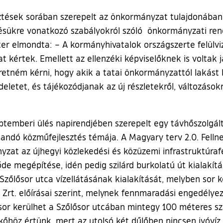
ztések sorában szerepelt az önkormányzat tulajdonában l
tésükre vonatkozó szabályokról szóló önkormányzati rend
ter elmondta: – A kormányhivatalok országszerte felül
 kértek. Emellett az ellenzéki képviselőknek is voltak 
retném kérni, hogy akik a tatai önkormányzattól lakást b
letet, és tájékozódjanak az új részletekről, változásokr
emberi ülés napirendjében szerepelt egy távhőszolgál
andó közműfejlesztés témája. A Magyary terv 2.0. Felln
zat az újhegyi közlekedési és közüzemi infrastruktúrafe
őde megépítése, idén pedig szilárd burkolatú út kialakí
őlősor utca vízellátásának kialakítását, melyben sor k
V Zrt. előírásai szerint, melynek fennmaradási engedélye
 sor kerülhet a Szőlősor utcában mintegy 100 méteres sz
kőhöz értünk, mert az utolsó két dűlőben nincsen ivóví