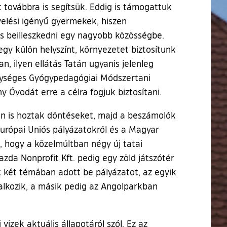
t továbbra is segítsük. Eddig is támogattuk
elési igényű gyermekek, hiszen
s beilleszkedni egy nagyobb közösségbe.
y külön helyszínt, környezetet biztosítunk
, ilyen ellátás Tatán ugyanis jelenleg
Egységes Gyógypedagógiai Módszertani
y Óvodát erre a célra fogjuk biztosítani.
an is hoztak döntéseket, majd a beszámolók
Európai Uniós pályázatokról és a Magyar
, hogy a közelmúltban négy új tatai
azda Nonprofit Kft. pedig egy zöld játszótér
t két témában adott be pályázatot, az egyik
lalkozik, a másik pedig az Angolparkban
 vizek aktuális állapotáról szól. Ez az