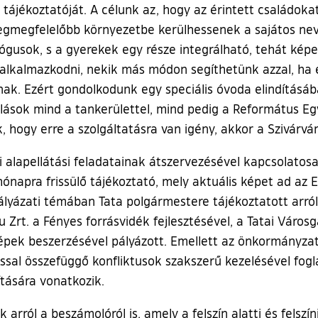
 tájékoztatóját. A célunk az, hogy az érintett családoka
legmegfelelőbb környezetbe kerülhessenek a sajátos nev
usok, s a gyerekek egy része integrálható, tehát képe
kalmazkodni, nekik más módon segíthetünk azzal, ha eg
k. Ezért gondolkodunk egy speciális óvoda elindításában
alások mind a tankerülettel, mind pedig a Református 
 hogy erre a szolgáltatásra van igény, akkor a Szivárván
alapellátási feladatainak átszervezésével kapcsolatos
ónapra frissülő tájékoztató, mely aktuális képet ad az 
ályázati témában Tata polgármestere tájékoztatott arról
u Zrt. a Fényes forrásvidék fejlesztésével, a Tatai Városg
gépek beszerzésével pályázott. Emellett az önkormányza
ssal összefüggő konfliktusok szakszerű kezelésével fog
tására vonatkozik.
arról a beszámolóról is, amely a felszín alatti és felszíni