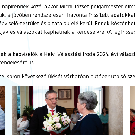
 a napirendek közé, akkor Michl József polgármester el
uk, a jövőben rendszeresen, havonta frissített adatokkal
épviselő-testület és a tataiak elé kerül. Ennek köszönh
 és válaszokat kaphatnak a kérdéseikre. (A legfrisseb
k a képviselők a Helyi Választási Iroda 2024. évi válasz
endeléséről is.
e, soron következő ülését várhatóan október utolsó sze