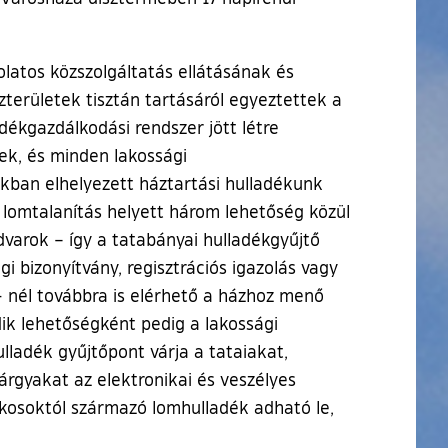
olatos közszolgáltatás ellátásának és
zterületek tisztán tartásáról egyeztettek a
dékgazdálkodási rendszer jött létre
ek, és minden lakossági
kban elhelyezett háztartási hulladékunk
 lomtalanítás helyett három lehetőség közül
dvarok – így a tatabányai hulladékgyűjtő
 bizonyítvány, regisztrációs igazolás vagy
- nél továbbra is elérhető a házhoz menő
dik lehetőségként pedig a lakossági
lladék gyűjtőpont várja a tataiakat,
tárgyakat az elektronikai és veszélyes
lakosoktól származó lomhulladék adható le,