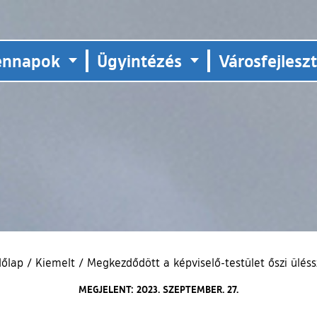
ennapok
Ügyintézés
Városfejlesz
dőlap
/
Kiemelt
/
Megkezdődött a képviselő-testület őszi ülés
MEGJELENT: 2023. SZEPTEMBER. 27.