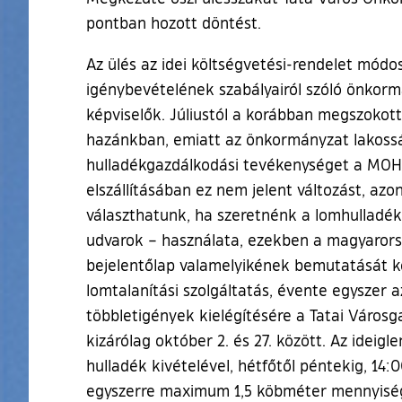
pontban hozott döntést.
Az ülés az idei költségvetési-rendelet módo
igénybevételének szabályairól szóló önkormán
képviselők. Júliustól a korábban megszokott 
hazánkban, emiatt az önkormányzat lakossá
hulladékgazdálkodási tevékenységet a MOHU 
elszállításában ez nem jelent változást, a
választhatunk, ha szeretnénk a lomhulladéku
udvarok – használata, ezekben a magyarorszá
bejelentőlap valamelyikének bemutatását köv
lomtalanítási szolgáltatás, évente egyszer 
többletigények kielégítésére a Tatai Városga
kizárólag október 2. és 27. között. Az ideig
hulladék kivételével, hétfőtől péntekig, 14
egyszerre maximum 1,5 köbméter mennyiség