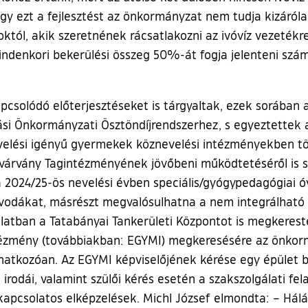
ogy ezt a fejlesztést az önkormányzat nem tudja kizáróla
októl, akik szeretnének rácsatlakozni az ivóvíz vezeték
 mindenkori bekerülési összeg 50%-át fogja jelenteni s
csolódó előterjesztéseket is tárgyaltak, ezek sorában a
i Önkormányzati Ösztöndíjrendszerhez, s egyeztettek ar
nevelési igényű gyermekek köznevelési intézményekben tö
ivárvány Tagintézményének jövőbeni működtetéséről is s
an a 2024/25-ös nevelési évben speciális/gyógypedagógiai
óvodákat, másrészt megvalósulhatna a nem integrálható
olatban a Tatabányai Tankerületi Központot is megkerest
ézmény (továbbiakban: EGYMI) megkeresésére az önkormá
onatkozóan. Az EGYMI képviselőjének kérése egy épület bi
irodái, valamint szülői kérés esetén a szakszolgálati fe
kapcsolatos elképzelések. Michl József elmondta: – Hálá