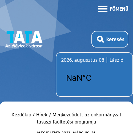
FŐMENÜ
keresés
2026. augusztus 08
László
Időjárás
Kezdőlap
/
Hírek
/
Megkezdődött az önkormányzat
tavaszi faültetési programja
MEGJELENT: 2023. MÁRCIUS. 31.