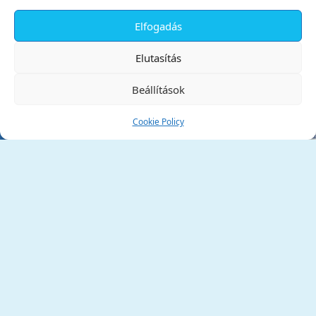
Elfogadás
✕
Elutasítás
Beállítások
Cookie Policy
Tata Város Önkormányzata
2890 Tata, Kossuth tér 1.
Telefon:
+36 34 / 588 600
Fax:
+36 34 / 587 078
Email:
ph@tata.hu
(külső hivatkozás)
Archívum
Díjaink
Adatvédelmi nyilatkozat
Akadálymentesítési nyilatkozat
Pályázatok