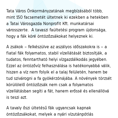
Tata Város Önkormányzatának megbízásából több,
mint 150 facsemetét ültetnek ki ezekben a hetekben
a Tatai Városgazda Nonprofit Kft. munkatársai
városszerte. A tavaszi faültetési program újdonsága,
hogy a fák köré öntözőzsákokat helyeznek ki.
A zsákok – felkészülve az aszályos időszakokra is – a
fiatal fák folyamatos, stabil vízellátását biztosítják, a
tudatos, fenntartható helyi vízgazdálkodás jegyében.
Ezzel az öntözővíz felhasználása is hatékonyabbá válik,
hiszen a víz nem folyik el a talaj felületén, hanem be
tud szivárogni a fa gyökérzónájába. A növények törzsét
körülölelő öntözőzsák nem csak a folyamatos
vízellátásban segíti a fát, hanem erőssé és ellenállóvá
is teszi azt.
A tavaly őszi ültetésű fák ugyancsak kapnak
öntözőzsákokat, melyek a nyári vízutánpótlás