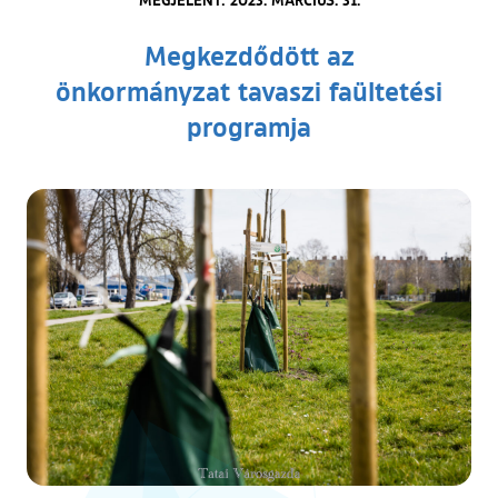
Megkezdődött az
önkormányzat tavaszi faültetési
programja