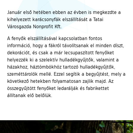
Január első hetében ebben az évben is megkezdte a
kihelyezett karácsonyfák elszállítását a Tatai
Városgazda Nonprofit Kft.
A fenyők elszállításával kapcsolatban fontos
információ, hogy a fákról távolítsanak el minden díszt,
dekorációt, és csak a már lecsupaszított fenyőket
helyezzék ki a szelektív hulladékgyűjtők, valamint a
házakhoz, háztömbökhöz tartozó hulladékgyűjtők,
szeméttárolók mellé. Ezzel segítik a begyűjtést, mely a
következő hetekben folyamatosan zajlik majd. Az
összegyűjtött fenyőket ledarálják és fabrikettet
állítanak elő belőlük.