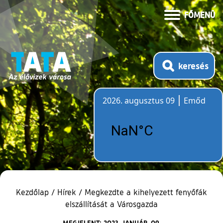
FŐMENÜ
keresés
2026. augusztus 09
Emőd
Időjárás
Kezdőlap
/
Hírek
/
Megkezdte a kihelyezett fenyőfák
elszállítását a Városgazda
MEGJELENT: 2023. JANUÁR. 09.