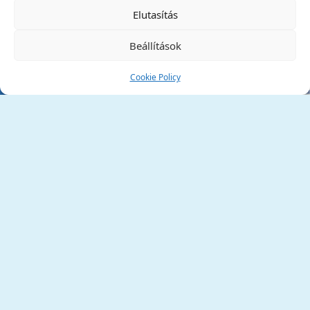
✕
Elutasítás
Beállítások
Cookie Policy
Tata Város Önkormányzata
2890 Tata, Kossuth tér 1.
Telefon:
+36 34 / 588 600
Fax:
+36 34 / 587 078
Email:
ph@tata.hu
(külső hivatkozás)
Archívum
Díjaink
Adatvédelmi nyilatkozat
Akadálymentesítési nyilatkozat
Pályázatok