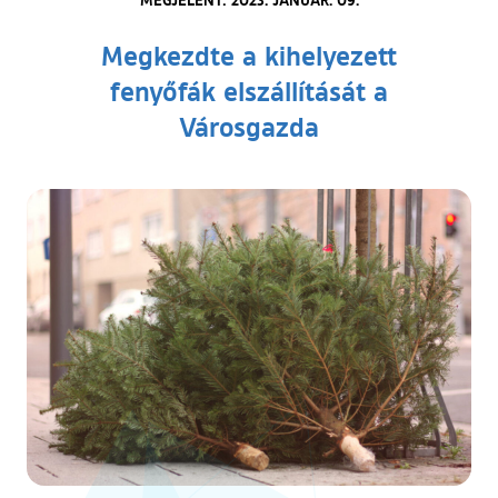
Megkezdte a kihelyezett
fenyőfák elszállítását a
Városgazda