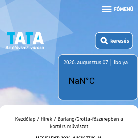
FŐMENÜ
keresés
2026. augusztus 07
Ibolya
Időjárás
Kezdőlap
/
Hírek
/
Barlang/Grotta-főszerepben a
kortárs művészet
MEGJELENT: 2024. AUGUSZTUS. 11.