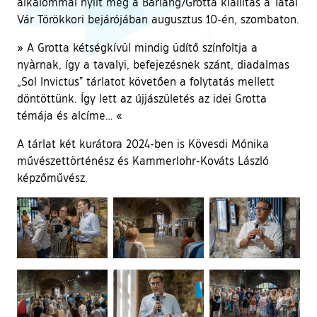
alkalommal nyílt meg a Barlang/Grotta kiállítás a Tatai
Vár Törökkori bejárójában augusztus 10-én, szombaton.
» A Grotta kétségkívül mindig üdítő színfoltja a
nyàrnak, így a tavalyi, befejezésnek szánt, diadalmas
„Sol Invictus” tárlatot követően a folytatás mellett
döntöttünk. Így lett az újjászületés az idei Grotta
témája és alcíme… «
A tárlat két kurátora 2024-ben is Kövesdi Mónika
művészettörténész és Kammerlohr-Kováts László
képzőművész.
Ugrás a galéria utánra