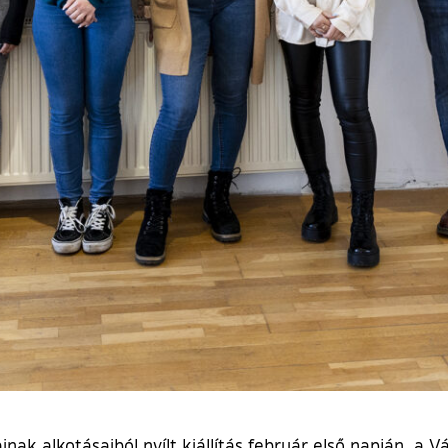
ak alkotásaiból nyílt kiállítás február első napján a V