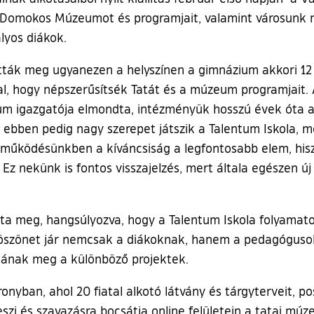
 Domokos Múzeumot és programjait, valamint városunk n
ályos diákok.
tták meg ugyanezen a helyszínen a gimnázium akkori 12 
al, hogy népszerűsítsék Tatát és a múzeum programjait. Az 
 igazgatója elmondta, intézményük hosszú évek óta a m
 ebben pedig nagy szerepet játszik a Talentum Iskola, m
yüttműködésünkben a kíváncsiság a legfontosabb elem, his
 Ez nekünk is fontos visszajelzés, mert általa egészen 
tta meg, hangsúlyozva, hogy a Talentum Iskola folyamatos
ig köszönet jár nemcsak a diákoknak, hanem a pedagógus
nának meg a különböző projektek.
onyban, ahol 20 fiatal alkotó látvány és tárgyterveit, pos
szi és szavazásra bocsátja online felületein a tatai mú