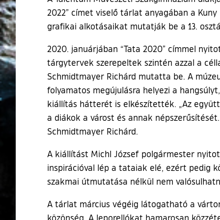
2022” címet viselő tárlat anyagában a Kuny
grafikai alkotásaikat mutatják be a 13. oszt
2020. januárjában “Tata 2020” címmel nyito
tárgytervek szerepeltek szintén azzal a céll
Schmidtmayer Richárd mutatta be. A múzeum
folyamatos megújulásra helyezi a hangsúlyt,
kiállítás hátterét is elkészítették. „Az eg
a diákok a várost és annak népszerűsítését.
Schmidtmayer Richárd.
A kiállítást Michl József polgármester nyito
inspirációval lép a tataiak elé, ezért ped
szakmai útmutatása nélkül nem valósulhat
A tárlat március végéig látogatható a vártor
közönség. A leporellókat hamarosan közzéte