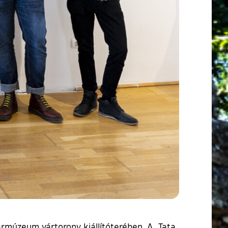
ármúzeum vártorony kiállítóterében. A „Tata