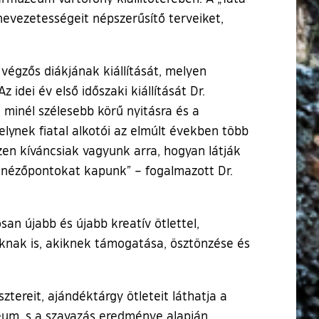
evezetességeit népszerűsítő terveiket,
végzős diákjának kiállítását, melyen
idei év első időszaki kiállítását Dr.
inél szélesebb körű nyitásra és a
elynek fiatal alkotói az elmúlt években több
zen kíváncsiak vagyunk arra, hogyan látják
új nézőpontokat kapunk” – fogalmazott Dr.
an újabb és újabb kreatív ötlettel,
oknak is, akiknek támogatása, ösztönzése és
ztereit, ajándéktárgy ötleteit láthatja a
zeum, s a szavazás eredménye alapján