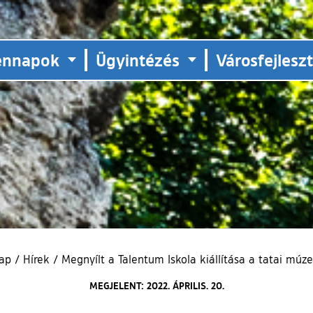
ennapok
Ügyintézés
Városfejlesz
lap
/
Hírek
/
Megnyílt a Talentum Iskola kiállítása a tatai mú
MEGJELENT: 2022. ÁPRILIS. 20.