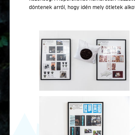
döntenek arról, hogy idén mely ötletek alko
Ugrás a galéria utánra