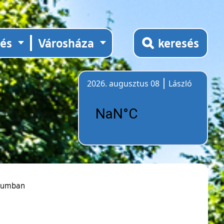
tés
Városháza
keresés
2026. augusztus 08
László
Időjárás
zeumban