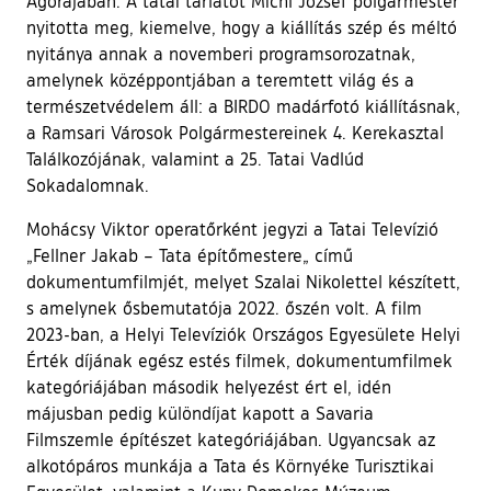
Agorájában. A tatai tárlatot Michl József polgármester
nyitotta meg, kiemelve, hogy a kiállítás szép és méltó
nyitánya annak a novemberi programsorozatnak,
amelynek középpontjában a teremtett világ és a
természetvédelem áll: a BIRDO madárfotó kiállításnak,
a Ramsari Városok Polgármestereinek 4. Kerekasztal
Találkozójának, valamint a 25. Tatai Vadlúd
Sokadalomnak.
Mohácsy Viktor operatőrként jegyzi a Tatai Televízió
„Fellner Jakab – Tata építőmestere„ című
dokumentumfilmjét, melyet Szalai Nikolettel készített,
s amelynek ősbemutatója 2022. őszén volt. A film
2023-ban, a Helyi Televíziók Országos Egyesülete Helyi
Érték díjának egész estés filmek, dokumentumfilmek
kategóriájában második helyezést ért el, idén
májusban pedig különdíjat kapott a Savaria
Filmszemle építészet kategóriájában. Ugyancsak az
alkotópáros munkája a Tata és Környéke Turisztikai