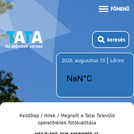
FŐMENÜ
keresés
2026. augusztus 10
Lőrinc
Időjárás
Kezdőlap
/
Hírek
/
Megnyílt a Tatai Televízió
operatőrének fotókiállítása
MEGJELENT: 2025. NOVEMBER. 12.