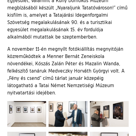
Egyesület, valamint a Kuny Domokos Múzeum
megbízásából készült „Nyaraljunk Tatatóvároson!” című
kisfilm is, amelyet a Tatajárási Idegenforgalmi
Szövetség megalakulásának 90. és a turisztikai
egyesület megalakulásának 15. év fordulója
alkalmából mutattak be szeptemberben.
A november 11-én megnyílt fotókiállítás megnyitóján
közreműködtek a Menner Bernát Zeneiskola
növendékei, Kószás Zalán Péter és Mazalin Wanda,
felkészítő tanáruk Medveczky Horváth Györgyi volt. A
„Fény és csend” című tárlat január közepéig
látogatható a Tatai Német Nemzetiségi Múzeum
nyitvatartási idejében.
Ugrás a galéria utánra