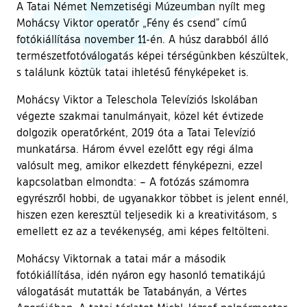
A Tatai Német Nemzetiségi Múzeumban nyílt meg
Mohácsy Viktor operatőr „Fény és csend” című
fotókiállítása november 11-én. A húsz darabból álló
természetfotóválogatás képei térségünkben készültek,
s találunk köztük tatai ihletésű fényképeket is.
Mohácsy Viktor a Teleschola Televíziós Iskolában
végezte szakmai tanulmányait, közel két évtizede
dolgozik operatőrként, 2019 óta a Tatai Televízió
munkatársa. Három évvel ezelőtt egy régi álma
valósult meg, amikor elkezdett fényképezni, ezzel
kapcsolatban elmondta: – A fotózás számomra
egyrészről hobbi, de ugyanakkor többet is jelent ennél,
hiszen ezen keresztül teljesedik ki a kreativitásom, s
emellett ez az a tevékenység, ami képes feltölteni.
Mohácsy Viktornak a tatai már a második
fotókiállítása, idén nyáron egy hasonló tematikájú
válogatását mutatták be Tatabányán, a Vértes