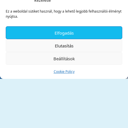
kezelése
Ez a weboldal sütiket használ, hogy a lehető legjobb felhasználói élményt
nyújtsa.
Elfogadás
✕
Elutasítás
Beállítások
Cookie Policy
Tata Város Önkormányzata
2890 Tata, Kossuth tér 1.
Telefon:
+36 34 / 588 600
Fax:
+36 34 / 587 078
Email:
ph@tata.hu
(külső hivatkozás)
Archívum
Díjaink