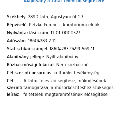
Alapítvány a Tatai Televízió segítésére
Székhely:
2890 Tata, Agostyáni út 1-3.
Képviselő:
Petzke Ferenc – kuratóriumi elnök
Nyilvántartási szám:
11-01-0000527
Adószám:
18604283-2-11
Statisztikai számjel:
18604283-9499-569-11
Alapítvány jellege:
Nyílt alapítvány
Közhasznúsági fokozat:
Nem közhasznú
Cél szerinti besorolás:
kulturális tevékenység
Cél
A Tatai Televízió segítése, működésének
szerinti
támogatása, a műsorkészítéshez szükséges
leírás:
feltételek megteremtésének elősegítése.