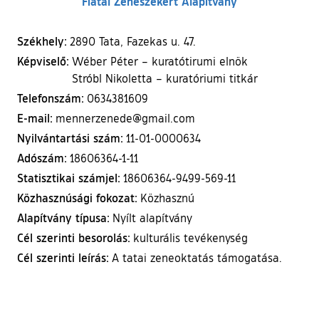
Fiatal Zenészekért Alapítvány
Székhely:
2890 Tata, Fazekas u. 47.
Képviselő:
Wéber Péter – kuratótirumi elnök
Stróbl Nikoletta – kuratóriumi titkár
Telefonszám:
0634381609
E-mail:
mennerzenede@gmail.com
Nyilvántartási szám:
11-01-0000634
Adószám:
18606364-1-11
Statisztikai számjel:
18606364-9499-569-11
Közhasznúsági fokozat:
Közhasznú
Alapítvány típusa:
Nyílt alapítvány
Cél szerinti besorolás:
kulturális tevékenység
Cél szerinti leírás:
A tatai zeneoktatás támogatása.