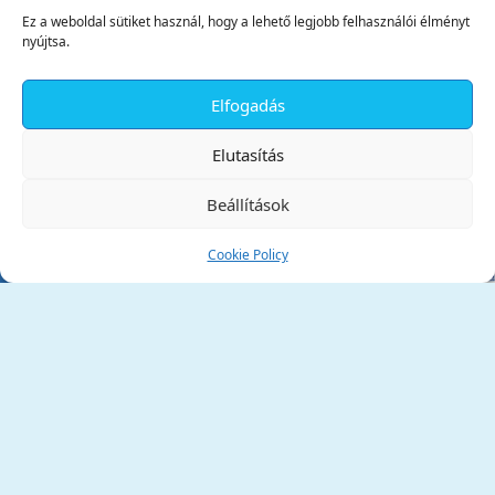
Ez a weboldal sütiket használ, hogy a lehető legjobb felhasználói élményt
nyújtsa.
Elfogadás
✕
Elutasítás
Beállítások
Cookie Policy
Tata Város Önkormányzata
2890 Tata, Kossuth tér 1.
Telefon:
+36 34 / 588 600
Fax:
+36 34 / 587 078
Email:
ph@tata.hu
(külső hivatkozás)
Archívum
Díjaink
Adatvédelmi nyilatkozat