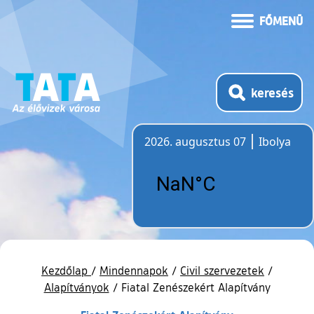
FŐMENÜ
keresés
2026. augusztus 07
Ibolya
Időjárás
Kezdőlap
/
Mindennapok
/
Civil szervezetek
/
Alapítványok
/
Fiatal Zenészekért Alapítvány