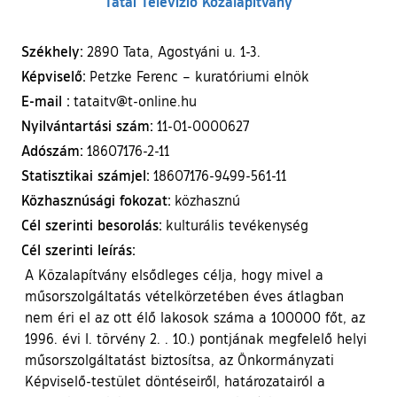
Tatai Televízió Közalapítvány
Székhely:
2890 Tata, Agostyáni u. 1-3.
Képviselő:
Petzke Ferenc – kuratóriumi elnök
E-mail :
tataitv@t-online.hu
Nyilvántartási szám:
11-01-0000627
Adószám:
18607176-2-11
Statisztikai számjel:
18607176-9499-561-11
Közhasznúsági fokozat:
közhasznú
Cél szerinti besorolás:
kulturális tevékenység
Cél szerinti leírás:
A Közalapítvány elsődleges célja, hogy mivel a
műsorszolgáltatás vételkörzetében éves átlagban
nem éri el az ott élő lakosok száma a 100000 főt, az
1996. évi I. törvény 2. . 10.) pontjának megfelelő helyi
műsorszolgáltatást biztosítsa, az Önkormányzati
Képviselő-testület döntéseiről, határozatairól a