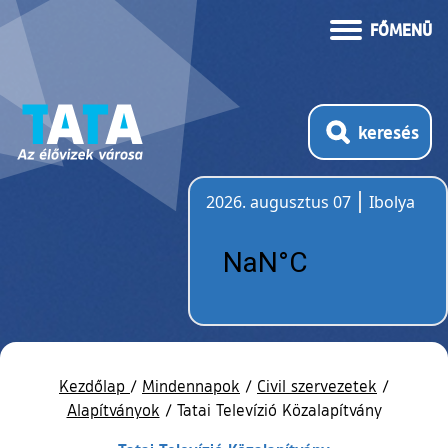
FŐMENÜ
keresés
2026. augusztus 07
Ibolya
Időjárás
Kezdőlap
/
Mindennapok
/
Civil szervezetek
/
Alapítványok
/
Tatai Televízió Közalapítvány