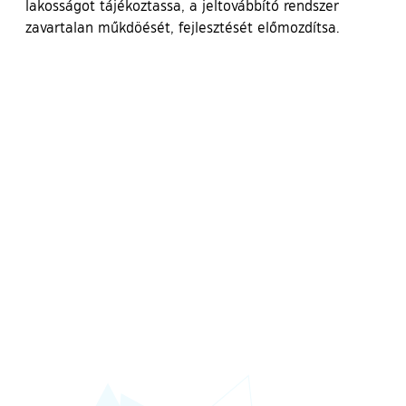
lakosságot tájékoztassa, a jeltovábbító rendszer
zavartalan műkdöését, fejlesztését előmozdítsa.