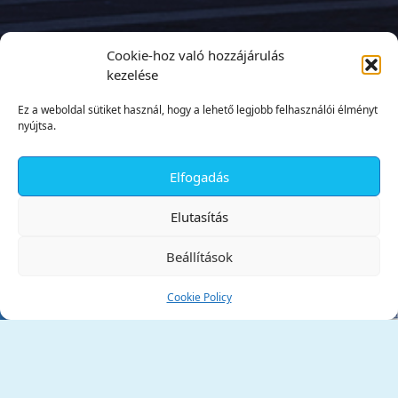
Cookie-hoz való hozzájárulás
kezelése
Ez a weboldal sütiket használ, hogy a lehető legjobb felhasználói élményt
nyújtsa.
Elfogadás
✕
Elutasítás
Beállítások
Cookie Policy
Tata Város Önkormányzata
2890 Tata, Kossuth tér 1.
Telefon:
+36 34 / 588 600
Fax:
+36 34 / 587 078