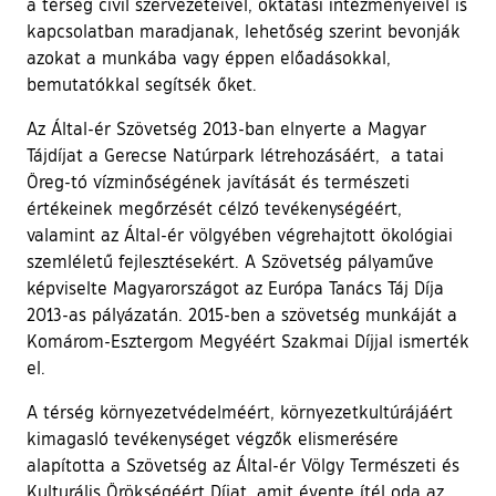
a térség civil szervezeteivel, oktatási intézményeivel is
kapcsolatban maradjanak, lehetőség szerint bevonják
azokat a munkába vagy éppen előadásokkal,
bemutatókkal segítsék őket.
Az Által-ér Szövetség 2013-ban elnyerte a Magyar
Tájdíjat a Gerecse Natúrpark létrehozásáért, a tatai
Öreg-tó vízminőségének javítását és természeti
értékeinek megőrzését célzó tevékenységéért,
valamint az Által-ér völgyében végrehajtott ökológiai
szemléletű fejlesztésekért. A Szövetség pályaműve
képviselte Magyarországot az Európa Tanács Táj Díja
2013-as pályázatán. 2015-ben a szövetség munkáját a
Komárom-Esztergom Megyéért Szakmai Díjjal ismerték
el.
A térség környezetvédelméért, környezetkultúrájáért
kimagasló tevékenységet végzők elismerésére
alapította a Szövetség az Által-ér Völgy Természeti és
Kulturális Örökségéért Díjat, amit évente ítél oda az