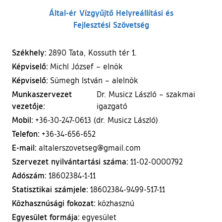
Által-ér Vízgyűjtő Helyreállítási és
Fejlesztési Szövetség
Székhely:
2890 Tata, Kossuth tér 1.
Képviselő:
Michl József – elnök
Képviselő:
Sümegh István – alelnök
Munkaszervezet
Dr. Musicz László – szakmai
vezetője:
igazgató
Mobil:
+36-30-247-0613 (dr. Musicz László)
Telefon:
+36-34-656-652
E-mail:
altalerszovetseg@gmail.com
Szervezet nyilvántartási száma:
11-02-0000792
Adószám:
18602384-1-11
Statisztikai számjele:
18602384-9499-517-11
Közhasznúsági fokozat:
közhasznú
Egyesület formája:
egyesület