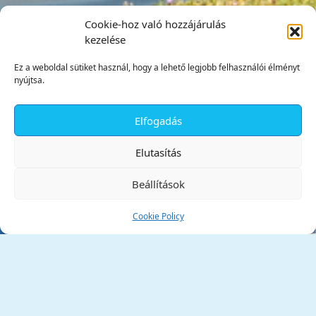
Cookie-hoz való hozzájárulás
kezelése
Ez a weboldal sütiket használ, hogy a lehető legjobb felhasználói élményt
nyújtsa.
Elfogadás
✕
Elutasítás
Beállítások
Cookie Policy
Tata Város Önkormányzata
2890 Tata, Kossuth tér 1.
Telefon:
+36 34 / 588 600
Fax:
+36 34 / 587 078
Email:
ph@tata.hu