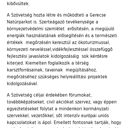
kibővültek.
A Szövetség hozta létre és működteti a Gerecse
Natúrparkot is. Szerteágazó tevékenysége a
környezetvédelmi szemlélet erősítésén, a megújuló
energiák használatának elősegítésén és a természeti
értékek megőrzésén keresztül az ökoturizmussal,
környezeti neveléssel,vidékfejlesztéssel összefüggő
fejlesztési javaslatok kidolgozásáig sok kérdésre
kiterjed. Kiemelten foglalkozik a térség
karsztforrásainak, tavainak megújításához,
megőrzéséhez szükséges helyreállítási projektek
kidolgozásával.
A Szövetség céljai érdekében fórumokat,
továbbképzéseket, civil akciókat szervez, vagy éppen
egyeztetéseket folytat a mindenkori kormányzati
szervekkel, vezetőkkel, sőt intenzív európai uniós
kapcsolatokat is ápol. Emellett fontosnak tartják, hogy