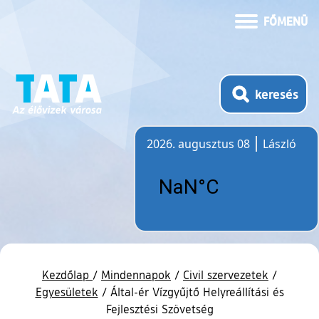
FŐMENÜ
keresés
2026. augusztus 08
László
Időjárás
Kezdőlap
/
Mindennapok
/
Civil szervezetek
/
Egyesületek
/
Által-ér Vízgyűjtő Helyreállítási és
Fejlesztési Szövetség