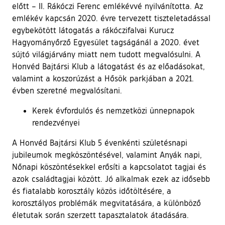
előtt – II. Rákóczi Ferenc emlékévvé nyilvánította. Az
emlékév kapcsán 2020. évre tervezett tiszteletadással
egybekötött látogatás a rákóczifalvai Kurucz
Hagyományőrző Egyesület tagságánál a 2020. évet
sújtó világjárvány miatt nem tudott megvalósulni. A
Honvéd Bajtársi Klub a látogatást és az előadásokat,
valamint a koszorúzást a Hősök parkjában a 2021.
évben szeretné megvalósítani.
Kerek évfordulós és nemzetközi ünnepnapok
rendezvényei
A Honvéd Bajtársi Klub 5 évenkénti születésnapi
jubileumok megköszöntésével, valamint Anyák napi,
Nőnapi köszöntésekkel erősíti a kapcsolatot tagjai és
azok családtagjai között. Jó alkalmak ezek az idősebb
és fiatalabb korosztály közös időtöltésére, a
korosztályos problémák megvitatására, a különböző
életutak során szerzett tapasztalatok átadására.