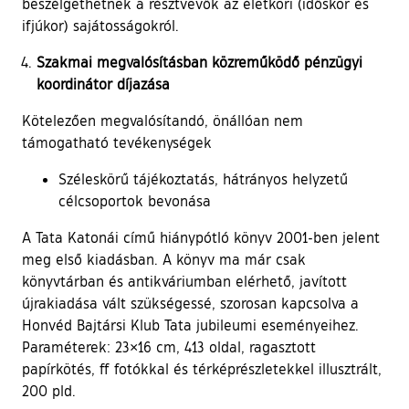
beszélgethetnek a résztvevők az életkori (időskor és
ifjúkor) sajátosságokról.
Szakmai megvalósításban közreműködő pénzügyi
koordinátor díjazása
Kötelezően megvalósítandó, önállóan nem
támogatható tevékenységek
Széleskörű tájékoztatás, hátrányos helyzetű
célcsoportok bevonása
A Tata Katonái című hiánypótló könyv 2001-ben jelent
meg első kiadásban. A könyv ma már csak
könyvtárban és antikváriumban elérhető, javított
újrakiadása vált szükségessé, szorosan kapcsolva a
Honvéd Bajtársi Klub Tata jubileumi eseményeihez.
Paraméterek: 23×16 cm, 413 oldal, ragasztott
papírkötés, ff fotókkal és térképrészletekkel illusztrált,
200 pld.