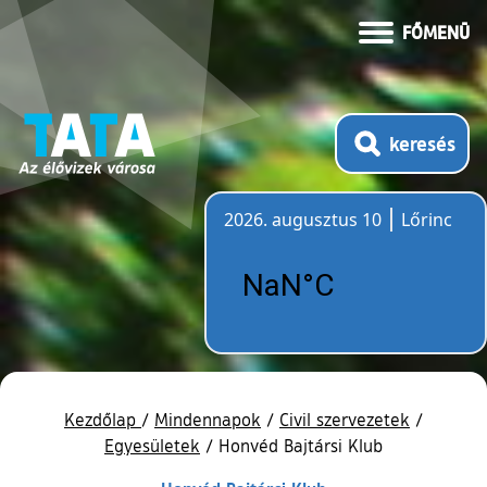
FŐMENÜ
keresés
2026. augusztus 10
Lőrinc
Időjárás
Kezdőlap
/
Mindennapok
/
Civil szervezetek
/
Egyesületek
/
Honvéd Bajtársi Klub