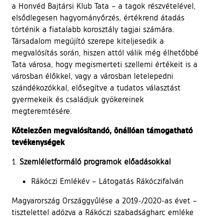
a Honvéd Bajtársi Klub Tata – a tagok részvételével,
elsődlegesen hagyományőrzés, értékrend átadás
történik a fiatalabb korosztály tagjai számára.
Társadalom megújító szerepe kiteljesedik a
megvalósítás során, hiszen attól válik még élhetőbbé
Tata városa, hogy megismerteti szellemi értékeit is a
városban élőkkel, vagy a városban letelepedni
szándékozókkal, elősegítve a tudatos választást
gyermekeik és családjuk gyökereinek
megteremtésére.
Kötelezően megvalósítandó, önállóan támogatható
tevékenységek
Szemléletformáló programok előadásokkal
Rákóczi Emlékév – Látogatás Rákóczifalván
Magyarország Országgyűlése a 2019-/2020-as évet –
tisztelettel adózva a Rákóczi szabadságharc emléke