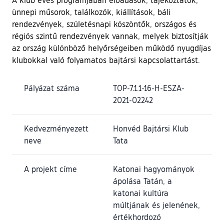
ünnepi műsorok, találkozók, kiállítások, báli
rendezvények, születésnapi köszöntők, országos és
régiós szintű rendezvények vannak, melyek biztosítják
az ország különböző helyőrségeiben működő nyugdíjas
klubokkal való folyamatos bajtársi kapcsolattartást.
Pályázat száma
TOP-7.1.1-16-H-ESZA-
2021-02242
Kedvezményezett
Honvéd Bajtársi Klub
neve
Tata
A projekt címe
Katonai hagyományok
ápolása Tatán, a
katonai kultúra
múltjának és jelenének,
értékhordozó