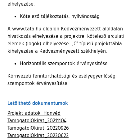
elhelyezése.
Kötelező tájékoztatás, nyilvánosság
A www.tata.hu oldalon Kedvezményezett aloldalán
hivatkozás elhelyezése a projektre, kötelező arculati
elemek (logók) elhelyezése. „C” típusú projekttábla
kihelyezése a Kedvezményezett székhelyén.
Horizontális szempontok érvényesítése
Környezeti fenntarthatósági és esélyegyenlőségi
szempontok érvényesítése.
Letölthető dokumentumok
Projekt adatok_Honvéd
TamogatoiOkirat_20211104
TamogatoiOkirat_20220926
TamogatoiOkirat_20230622