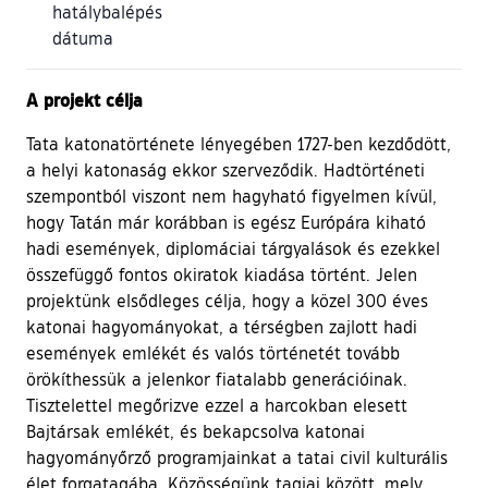
hatálybalépés
dátuma
A projekt célja
Tata katonatörténete lényegében 1727-ben kezdődött,
a helyi katonaság ekkor szerveződik. Hadtörténeti
szempontból viszont nem hagyható figyelmen kívül,
hogy Tatán már korábban is egész Európára kiható
hadi események, diplomáciai tárgyalások és ezekkel
összefüggő fontos okiratok kiadása történt. Jelen
projektünk elsődleges célja, hogy a közel 300 éves
katonai hagyományokat, a térségben zajlott hadi
események emlékét és valós történetét tovább
örökíthessük a jelenkor fiatalabb generációinak.
Tisztelettel megőrizve ezzel a harcokban elesett
Bajtársak emlékét, és bekapcsolva katonai
hagyományőrző programjainkat a tatai civil kulturális
élet forgatagába. Közösségünk tagjai között, mely