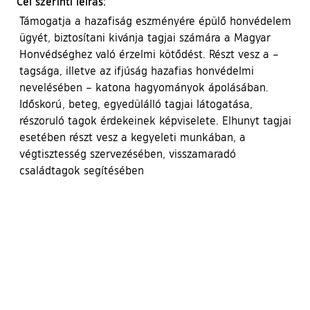
Cél szerinti leírás:
Támogatja a hazafiság eszményére épülő honvédelem
ügyét, biztosítani kivánja tagjai számára a Magyar
Honvédséghez való érzelmi kötődést. Részt vesz a –
tagsága, illetve az ifjúság hazafias honvédelmi
nevelésében – katona hagyományok ápolásában.
Időskorú, beteg, egyedülálló tagjai látogatása,
részoruló tagok érdekeinek képviselete. Elhunyt tagjai
esetében részt vesz a kegyeleti munkában, a
végtisztesség szervezésében, visszamaradó
családtagok segítésében