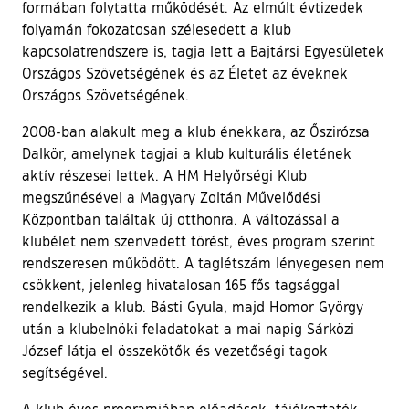
formában folytatta működését. Az elmúlt évtizedek
folyamán fokozatosan szélesedett a klub
kapcsolatrendszere is, tagja lett a Bajtársi Egyesületek
Országos Szövetségének és az Életet az éveknek
Országos Szövetségének.
2008-ban alakult meg a klub énekkara, az Őszirózsa
Dalkör, amelynek tagjai a klub kulturális életének
aktív részesei lettek. A HM Helyőrségi Klub
megszűnésével a Magyary Zoltán Művelődési
Központban találtak új otthonra. A változással a
klubélet nem szenvedett törést, éves program szerint
rendszeresen működött. A taglétszám lényegesen nem
csökkent, jelenleg hivatalosan 165 fős tagsággal
rendelkezik a klub. Básti Gyula, majd Homor György
után a klubelnöki feladatokat a mai napig Sárközi
József látja el összekötők és vezetőségi tagok
segítségével.
A klub éves programjában előadások, tájékoztatók,