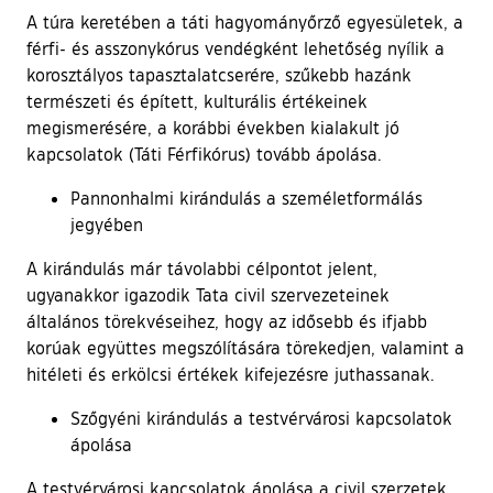
A túra keretében a táti hagyományőrző egyesületek, a
férfi- és asszonykórus vendégként lehetőség nyílik a
korosztályos tapasztalatcserére, szűkebb hazánk
természeti és épített, kulturális értékeinek
megismerésére, a korábbi években kialakult jó
kapcsolatok (Táti Férfikórus) tovább ápolása.
Pannonhalmi kirándulás a személetformálás
jegyében
A kirándulás már távolabbi célpontot jelent,
ugyanakkor igazodik Tata civil szervezeteinek
általános törekvéseihez, hogy az idősebb és ifjabb
korúak együttes megszólítására törekedjen, valamint a
hitéleti és erkölcsi értékek kifejezésre juthassanak.
Szőgyéni kirándulás a testvérvárosi kapcsolatok
ápolása
A testvérvárosi kapcsolatok ápolása a civil szerzetek