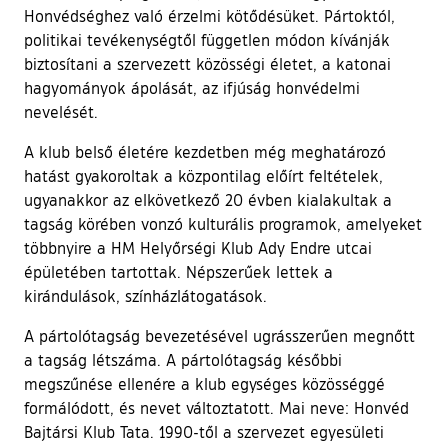
Honvédséghez való érzelmi kötődésüket. Pártoktól,
politikai tevékenységtől független módon kívánják
biztosítani a szervezett közösségi életet, a katonai
hagyományok ápolását, az ifjúság honvédelmi
nevelését.
A klub belső életére kezdetben még meghatározó
hatást gyakoroltak a központilag előírt feltételek,
ugyanakkor az elkövetkező 20 évben kialakultak a
tagság körében vonzó kulturális programok, amelyeket
többnyire a HM Helyőrségi Klub Ady Endre utcai
épületében tartottak. Népszerűek lettek a
kirándulások, színházlátogatások.
A pártolótagság bevezetésével ugrásszerűen megnőtt
a tagság létszáma. A pártolótagság későbbi
megszűnése ellenére a klub egységes közösséggé
formálódott, és nevet változtatott. Mai neve: Honvéd
Bajtársi Klub Tata. 1990-től a szervezet egyesületi