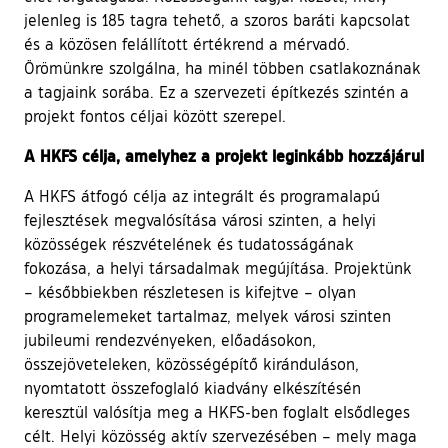
jelenleg is 185 tagra tehető, a szoros baráti kapcsolat
és a közösen felállított értékrend a mérvadó.
Örömünkre szolgálna, ha minél többen csatlakoznának
a tagjaink sorába. Ez a szervezeti építkezés szintén a
projekt fontos céljai között szerepel.
A HKFS célja, amelyhez a projekt leginkább hozzájárul
A HKFS átfogó célja az integrált és programalapú
fejlesztések megvalósítása városi szinten, a helyi
közösségek részvételének és tudatosságának
fokozása, a helyi társadalmak megújítása. Projektünk
– későbbiekben részletesen is kifejtve – olyan
programelemeket tartalmaz, melyek városi szinten
jubileumi rendezvényeken, előadásokon,
összejöveteleken, közösségépítő kiránduláson,
nyomtatott összefoglaló kiadvány elkészítésén
keresztül valósítja meg a HKFS-ben foglalt elsődleges
célt. Helyi közösség aktív szervezésében – mely maga