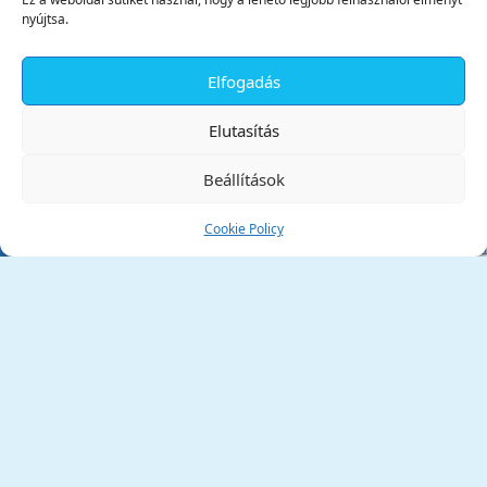
nyújtsa.
Elfogadás
✕
Elutasítás
Beállítások
Cookie Policy
Tata Város Önkormányzata
2890 Tata, Kossuth tér 1.
Telefon:
+36 34 / 588 600
Fax:
+36 34 / 587 078
Email:
ph@tata.hu
(külső hivatkozás)
Archívum
Díjaink
Adatvédelmi nyilatkozat
Akadálymentesítési nyilatkozat