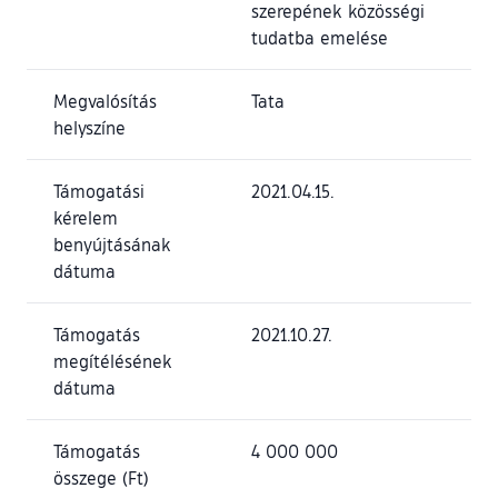
szerepének közösségi
tudatba emelése
Megvalósítás
Tata
helyszíne
Támogatási
2021.04.15.
kérelem
benyújtásának
dátuma
Támogatás
2021.10.27.
megítélésének
dátuma
Támogatás
4 000 000
összege (Ft)