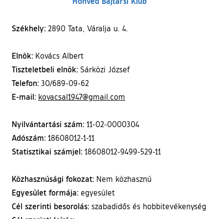
Honvéd Bajtársi Klub
Székhely:
2890 Tata, Váralja u. 4.
Elnök:
Kovács Albert
Tiszteletbeli elnök:
Sárközi József
Telefon:
30/689-09-62
E-mail:
kovacsal1947@gmail.com
Nyilvántartási szám:
11-02-0000304
Adószám:
18608012-1-11
Statisztikai számjel:
18608012-9499-529-11
Közhasznúsági fokozat:
Nem közhasznú
Egyesület formája:
egyesület
Cél szerinti besorolás:
szabadidős és hobbitevékenység