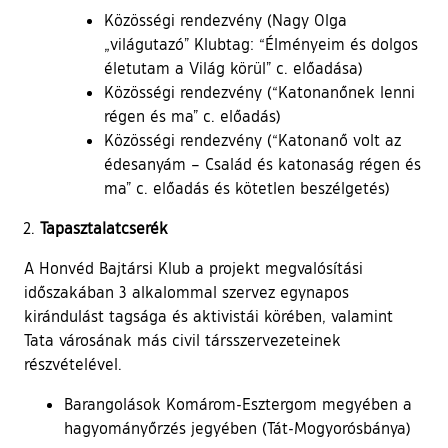
Közösségi rendezvény (Nagy Olga
„világutazó” Klubtag: “Élményeim és dolgos
életutam a Világ körül” c. előadása)
Közösségi rendezvény (“Katonanőnek lenni
régen és ma” c. előadás)
Közösségi rendezvény (“Katonanő volt az
édesanyám – Család és katonaság régen és
ma” c. előadás és kötetlen beszélgetés)
Tapasztalatcserék
A Honvéd Bajtársi Klub a projekt megvalósítási
időszakában 3 alkalommal szervez egynapos
kirándulást tagsága és aktivistái körében, valamint
Tata városának más civil társszervezeteinek
részvételével.
Barangolások Komárom-Esztergom megyében a
hagyományőrzés jegyében (Tát-Mogyorósbánya)