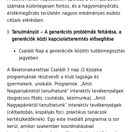
számára különlegesen fontos, és a hagyományőrzés,
értékmegőrzés területén nagyon eredményes eszköz
céljaik elérésben.
Tanulmányút – A generációs problémák feltárása, a
generációk közti kapcsolatteremtés elősegítése
Családi Nap a generációk közötti tudásmegosztás
jegyében
A Balatonakarattyai Családi 3 nap /2 éjszaka
programjának résztvevői a klub tagsága és
gyermekeik, unokáik. Programok: „Amit
Nagyanyáinktól tanulhatunk” interaktív tevékenységek
(bográcsos főzés, csuhézás, kézimunka), „Amit
Nagyapáinktól tanulhatunk” interaktív tevékenységek
(célbadobás, kispályás foci, praktikus tanácsok
kertészkedőknek). Egy este mediált programra is sor
kerül, amikor szakember koordinálásával