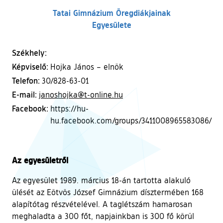
Tatai Gimnázium Öregdiákjainak
Egyesülete
Székhely:
Képviselő:
Hojka János – elnök
Telefon:
30/828-63-01
E-mail:
janoshojka@t-online.hu
Facebook:
https://hu-
hu.facebook.com/groups/3411008965583086/
Az egyesületről
Az egyesület 1989. március 18-án tartotta alakuló
ülését az Eötvös József Gimnázium dísztermében 168
alapítótag részvételével. A taglétszám hamarosan
meghaladta a 300 főt, napjainkban is 300 fő körül