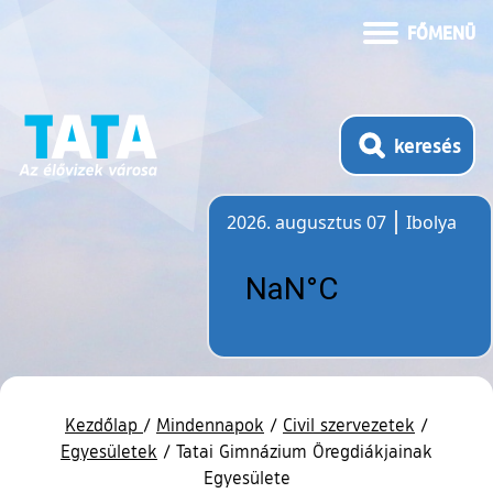
FŐMENÜ
keresés
2026. augusztus 07
Ibolya
Időjárás
Kezdőlap
/
Mindennapok
/
Civil szervezetek
/
Egyesületek
/
Tatai Gimnázium Öregdiákjainak
Egyesülete