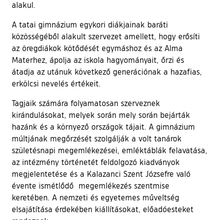
alakul.
A tatai gimnázium egykori diákjainak baráti
közösségéből alakult szervezet amellett, hogy erősíti
az öregdiákok kötődését egymáshoz és az Alma
Materhez, ápolja az iskola hagyományait, őrzi és
átadja az utánuk következő generációnak a hazafias,
erkölcsi nevelés értékeit.
Tagjaik számára folyamatosan szerveznek
kirándulásokat, melyek során mely során bejárták
hazánk és a környező országok tájait. A gimnázium
múltjának megőrzését szolgálják a volt tanárok
születésnapi megemlékezései, emléktáblák felavatása,
az intézmény történetét feldolgozó kiadványok
megjelentetése és a Kalazanci Szent Józsefre való
évente ismétlődő megemlékezés szentmise
keretében. A nemzeti és egyetemes műveltség
elsajátítása érdekében kiállításokat, előadóesteket