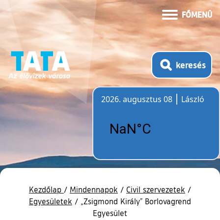
FŐMENÜ
keresés
2026. augusztus 08
László
Időjárás
Kezdőlap
/
Mindennapok
/
Civil szervezetek
/
Egyesületek
/
„Zsigmond Király” Borlovagrend
Egyesület