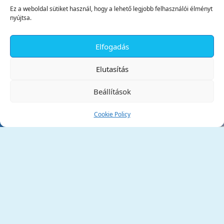
Ez a weboldal sütiket használ, hogy a lehető legjobb felhasználói élményt
nyújtsa.
Elfogadás
✕
Elutasítás
Beállítások
Cookie Policy
Tata Város Önkormányzata
2890 Tata, Kossuth tér 1.
Telefon:
+36 34 / 588 600
Fax:
+36 34 / 587 078
Email:
ph@tata.hu
(külső hivatkozás)
Archívum
Díjaink
Adatvédelmi nyilatkozat