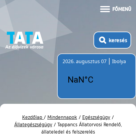
FŐMENÜ
keresés
2026. augusztus 07
Ibolya
Időjárás
Kezdőlap
/
Mindennapok
/
Egészségügy
/
Állategészségügy
/
Tappancs Állatorvosi Rendelő,
állateledel és felszerelés