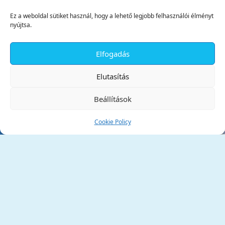
Ez a weboldal sütiket használ, hogy a lehető legjobb felhasználói élményt
nyújtsa.
Elfogadás
✕
Elutasítás
Beállítások
Cookie Policy
Tata Város Önkormányzata
2890 Tata, Kossuth tér 1.
Telefon:
+36 34 / 588 600
Fax:
+36 34 / 587 078
Email:
ph@tata.hu
(külső hivatkozás)
Archívum
Díjaink
Adatvédelmi nyilatkozat