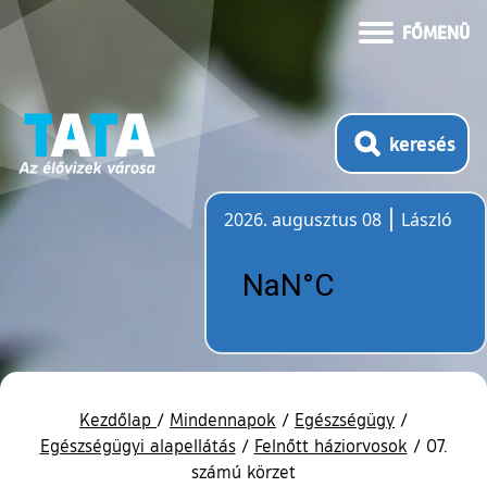
FŐMENÜ
keresés
2026. augusztus 08
László
Időjárás
Kezdőlap
/
Mindennapok
/
Egészségügy
/
Egészségügyi alapellátás
/
Felnőtt háziorvosok
/
07.
számú körzet