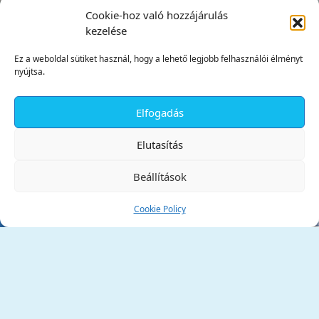
Cookie-hoz való hozzájárulás
kezelése
Ez a weboldal sütiket használ, hogy a lehető legjobb felhasználói élményt
nyújtsa.
Elfogadás
✕
Elutasítás
Beállítások
Cookie Policy
Tata Város Önkormányzata
2890 Tata, Kossuth tér 1.
Telefon:
+36 34 / 588 600
Fax:
+36 34 / 587 078
Email:
ph@tata.hu
(külső hivatkozás)