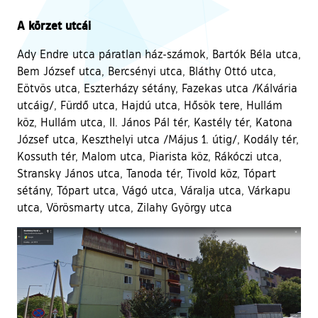
A körzet utcái
Ady Endre utca páratlan ház-számok, Bartók Béla utca,
Bem József utca, Bercsényi utca, Bláthy Ottó utca,
Eötvös utca, Eszterházy sétány, Fazekas utca /Kálvária
utcáig/, Fürdő utca, Hajdú utca, Hősök tere, Hullám
köz, Hullám utca, II. János Pál tér, Kastély tér, Katona
József utca, Keszthelyi utca /Május 1. útig/, Kodály tér,
Kossuth tér, Malom utca, Piarista köz, Rákóczi utca,
Stransky János utca, Tanoda tér, Tivold köz, Tópart
sétány, Tópart utca, Vágó utca, Váralja utca, Várkapu
utca, Vörösmarty utca, Zilahy György utca