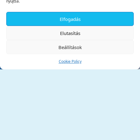
nyújtsa.
Elfogadás
✕
Elutasítás
Beállítások
Cookie Policy
Tata Város Önkormányzata
2890 Tata, Kossuth tér 1.
Telefon:
+36 34 / 588 600
Fax:
+36 34 / 587 078
Email:
ph@tata.hu
(külső hivatkozás)
Archívum
Díjaink
Adatvédelmi nyilatkozat
Akadálymentesítési nyilatkozat
Pályázatok