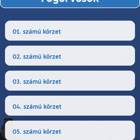
01. számú körzet
02. számú körzet
03. számú körzet
04. számú körzet
05. számú körzet