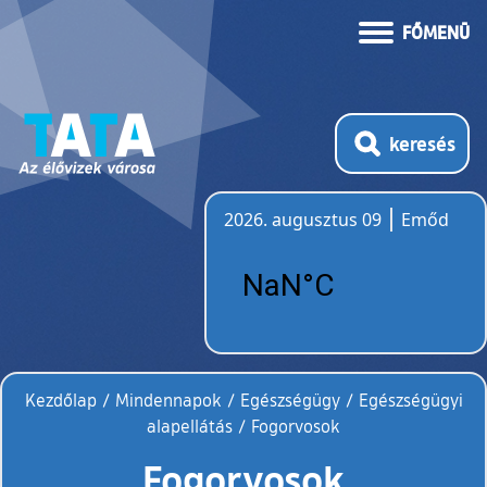
FŐMENÜ
keresés
2026. augusztus 09
Emőd
Időjárás
Kezdőlap
/
Mindennapok
/
Egészségügy
/
Egészségügyi
alapellátás
/
Fogorvosok
Fogorvosok