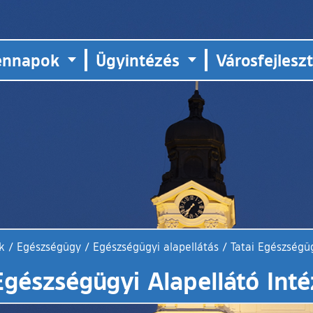
ennapok
Ügyintézés
Városfejlesz
k
/
Egészségügy
/
Egészségügyi alapellátás
/
Tatai Egészségü
Egészségügyi Alapellátó In