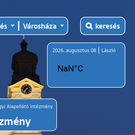
tés
Városháza
keresés
2026. augusztus 08
László
Időjárás
gyi Alapellátó Intézmény
tézmény