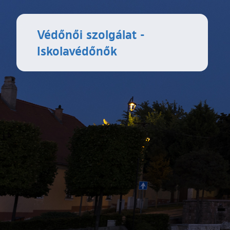
Védőnői szolgálat -
Iskolavédőnők