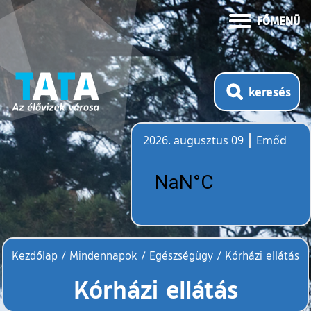
FŐMENÜ
keresés
2026. augusztus 09
Emőd
Időjárás
Kezdőlap
/
Mindennapok
/
Egészségügy
/
Kórházi ellátás
Kórházi ellátás