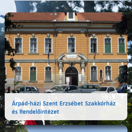
Árpád-házi Szent Erzsébet Szakkórház
és Rendelőintézet