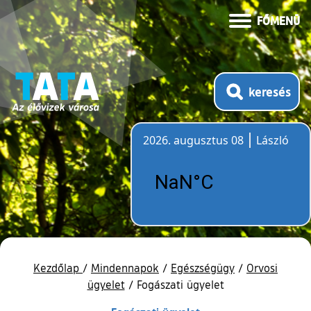
FŐMENÜ
keresés
2026. augusztus 08
László
Időjárás
Kezdőlap
/
Mindennapok
/
Egészségügy
/
Orvosi
ügyelet
/
Fogászati ügyelet