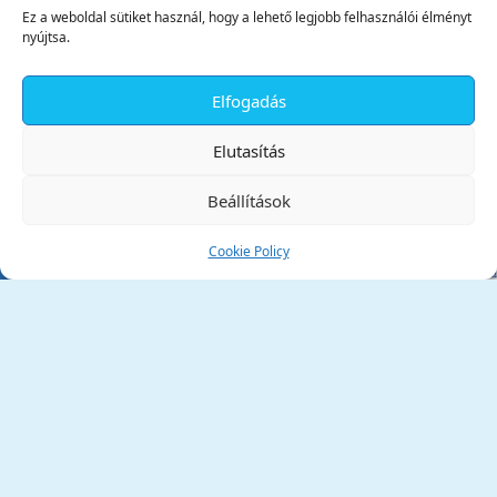
Ez a weboldal sütiket használ, hogy a lehető legjobb felhasználói élményt
nyújtsa.
Elfogadás
✕
Elutasítás
Beállítások
Cookie Policy
Tata Város Önkormányzata
2890 Tata, Kossuth tér 1.
Telefon:
+36 34 / 588 600
Fax:
+36 34 / 587 078
Email:
ph@tata.hu
(külső hivatkozás)
Archívum
Díjaink
Adatvédelmi nyilatkozat