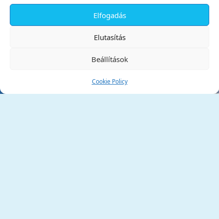
Elfogadás
✕
Elutasítás
Beállítások
Cookie Policy
Tata Város Önkormányzata
2890 Tata, Kossuth tér 1.
Telefon:
+36 34 / 588 600
Fax:
+36 34 / 587 078
Email:
ph@tata.hu
(külső hivatkozás)
Archívum
Díjaink
Adatvédelmi nyilatkozat
Akadálymentesítési nyilatkozat
Pályázatok