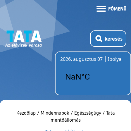
FŐMENÜ
keresés
2026. augusztus 07
Ibolya
Időjárás
Kezdőlap
/
Mindennapok
/
Egészségügy
/
Tata
mentőállomás