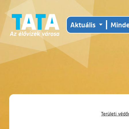
Aktuális
Mind
Területi véd