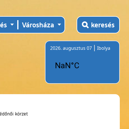
tés
Városháza
keresés
2026. augusztus 07
Ibolya
Időjárás
édőnői körzet