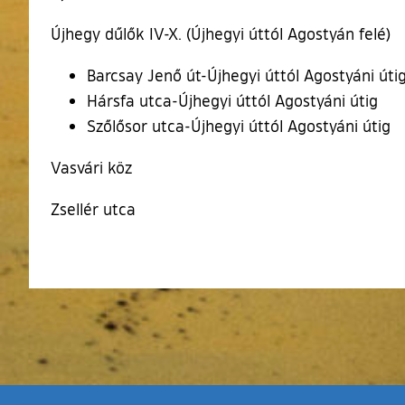
Újhegy dűlők IV-X. (Újhegyi úttól Agostyán felé)
Barcsay Jenő út-Újhegyi úttól Agostyáni úti
Hársfa utca-Újhegyi úttól Agostyáni útig
Szőlősor utca-Újhegyi úttól Agostyáni útig
Vasvári köz
Zsellér utca