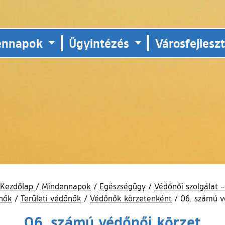
ennapok
Ügyintézés
Városfejlesz
Kezdőlap
/
Mindennapok
/
Egészségügy
/
Védőnői szolgálat –
őnők
/
Területi védőnők
/
Védőnők körzetenként
/
06. számú v
06. számú védőnői körzet