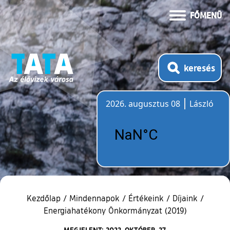
FŐMENÜ
keresés
2026. augusztus 08
László
Időjárás
Kezdőlap
/
Mindennapok
/
Értékeink
/
Díjaink
/
Energiahatékony Önkormányzat (2019)
MEGJELENT: 2022. OKTÓBER. 27.