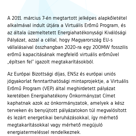
A 2011. március 7-én megtartott jelképes alapkőletétel
alkalmával indult útjára a Virtuális Erőmű Program, és
az általa üzemeltetett Energiahatékonysági Kiválósági
Pályázat, azzal a céllal, hogy Magyarország EU-s
vállalásaival összhangban 2020-ra egy 200MW fosszilis
erőmű kapacitásának megfelelő virtuális erőművel
„építsen fel” igazolt megtakarításokból.
Az Európai Bizottsági díjas, ENSz és európai uniós
jógyakorlat fenntarthatósági mintaprojektje, a Virtuális
Erőmű Program (VEP) által meghirdetett pályázat
keretében Energiahatékony Önkormányzat Címet
kaphatnak azok az önkormányzatok, amelyek a kész
terveken és benyújtott pályázatokon túl megvalósított
és lezárt energetikai beruházásokkal, így mérhető
megtakarításokkal vagy mérhető megújuló
energiatermeléssel rendelkeznek.