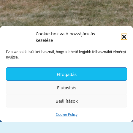
Cookie-hoz való hozzájárulás
kezelése
Ez a weboldal sütiket használ, hogy a lehető legjobb felhasználói élményt
nyújtsa.
Elfogadás
✕
Elutasítás
Beállítások
Cookie Policy
Tata Város Önkormányzata
2890 Tata, Kossuth tér 1.