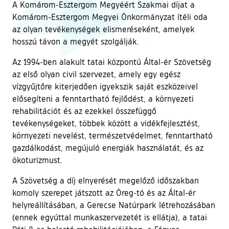
A Komárom-Esztergom Megyéért Szakmai díjat a
Komárom-Esztergom Megyei Önkormányzat ítéli oda
az olyan tevékenységek elismeréseként, amelyek
hosszú távon a megyét szolgálják.
Az 1994-ben alakult tatai központú Által-ér Szövetség
az első olyan civil szervezet, amely egy egész
vízgyűjtőre kiterjedően igyekszik saját eszközeivel
elősegíteni a fenntartható fejlődést, a környezeti
rehabilitációt és az ezekkel összefüggő
tevékenységeket, többek között a vidékfejlesztést,
környezeti nevelést, természetvédelmet, fenntartható
gazdálkodást, megújuló energiák használatát, és az
ökoturizmust.
A Szövetség a díj elnyerését megelőző időszakban
komoly szerepet játszott az Öreg-tó és az Által-ér
helyreállításában, a Gerecse Natúrpark létrehozásában
(ennek egyúttal munkaszervezetét is ellátja), a tatai