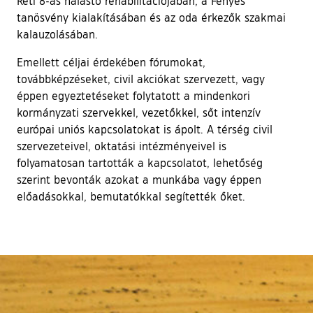
Réti 8-as halastó rehabilitációjában, a Fényes
tanösvény kialakításában és az oda érkezők szakmai
kalauzolásában.
Emellett céljai érdekében fórumokat,
továbbképzéseket, civil akciókat szervezett, vagy
éppen egyeztetéseket folytatott a mindenkori
kormányzati szervekkel, vezetőkkel, sőt intenzív
európai uniós kapcsolatokat is ápolt. A térség civil
szervezeteivel, oktatási intézményeivel is
folyamatosan tartották a kapcsolatot, lehetőség
szerint bevonták azokat a munkába vagy éppen
előadásokkal, bemutatókkal segítették őket.