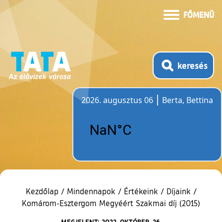
FŐMENÜ
keresés
2026. augusztus 06
Berta, Bettina
Időjárás
Kezdőlap
/
Mindennapok
/
Értékeink
/
Díjaink
/
Komárom-Esztergom Megyéért Szakmai díj (2015)
MEGJELENT: 2022. OKTÓBER. 26.