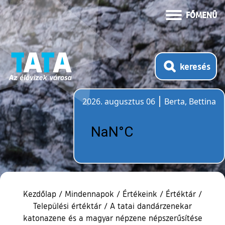
FŐMENÜ
keresés
2026. augusztus 06
Berta, Bettina
Időjárás
Kezdőlap
/
Mindennapok
/
Értékeink
/
Értéktár
/
Települési értéktár
/
A tatai dandárzenekar
katonazene és a magyar népzene népszerűsítése