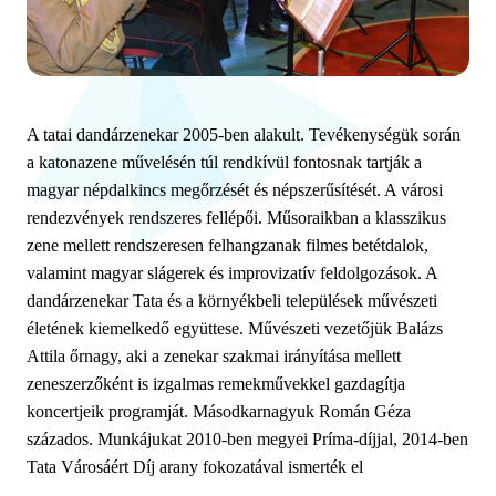
A tatai dandárzenekar 2005-ben alakult. Tevékenységük során
a katonazene művelésén túl rendkívül fontosnak tartják a
magyar népdalkincs megőrzését és népszerűsítését. A városi
rendezvények rendszeres fellépői. Műsoraikban a klasszikus
zene mellett rendszeresen felhangzanak filmes betétdalok,
valamint magyar slágerek és improvizatív feldolgozások. A
dandárzenekar Tata és a környékbeli települések művészeti
életének kiemelkedő együttese. Művészeti vezetőjük Balázs
Attila őrnagy, aki a zenekar szakmai irányítása mellett
zeneszerzőként is izgalmas remekművekkel gazdagítja
koncertjeik programját. Másodkarnagyuk Román Géza
százados. Munkájukat 2010-ben megyei Príma-díjjal, 2014-ben
Tata Városáért Díj arany fokozatával ismerték el