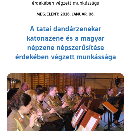
érdekében végzett munkássága
MEGJELENT: 2026. JANUÁR. 08.
A tatai dandárzenekar
katonazene és a magyar
népzene népszerűsítése
érdekében végzett munkássága