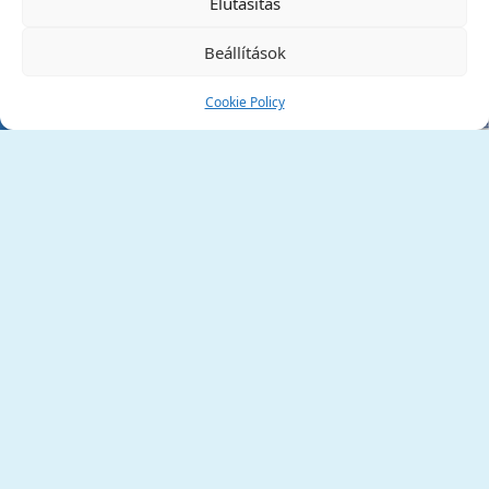
Elutasítás
Beállítások
Cookie Policy
Tata Város Önkormányzata
2890 Tata, Kossuth tér 1.
Telefon:
+36 34 / 588 600
Fax:
+36 34 / 587 078
Email:
ph@tata.hu
(külső hivatkozás)
Archívum
Díjaink
Adatvédelmi nyilatkozat
Akadálymentesítési nyilatkozat
Pályázatok
(külső hivatkozás)