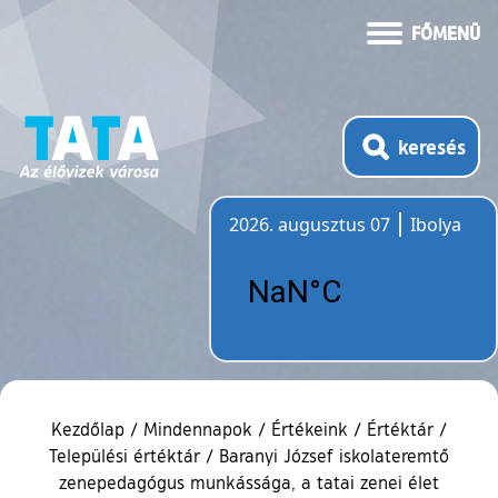
FŐMENÜ
keresés
2026. augusztus 07
Ibolya
Időjárás
Kezdőlap
/
Mindennapok
/
Értékeink
/
Értéktár
/
Települési értéktár
/
Baranyi József iskolateremtő
zenepedagógus munkássága, a tatai zenei élet