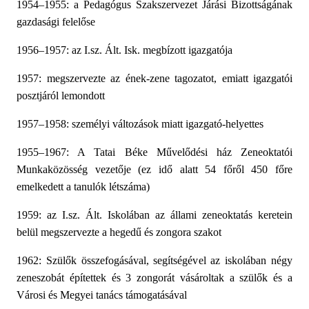
1954–1955: a Pedagógus Szakszervezet Járási Bizottságának
gazdasági felelőse
1956–1957: az I.sz. Ált. Isk. megbízott igazgatója
1957: megszervezte az ének-zene tagozatot, emiatt igazgatói
posztjáról lemondott
1957–1958: személyi változások miatt igazgató-helyettes
1955–1967: A Tatai Béke Művelődési ház Zeneoktatói
Munkaközösség vezetője (ez idő alatt 54 főről 450 főre
emelkedett a tanulók létszáma)
1959: az I.sz. Ált. Iskolában az állami zeneoktatás keretein
belül megszervezte a hegedű és zongora szakot
1962: Szülők összefogásával, segítségével az iskolában négy
zeneszobát építettek és 3 zongorát vásároltak a szülők és a
Városi és Megyei tanács támogatásával