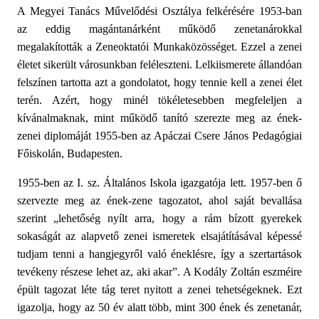
A Megyei Tanács Művelődési Osztálya felkérésére 1953-ban
az eddig magántanárként működő zenetanárokkal
megalakították a Zeneoktatói Munkaközösséget. Ezzel a zenei
életet sikerült városunkban feléleszteni. Lelkiismerete állandóan
felszínen tartotta azt a gondolatot, hogy tennie kell a zenei élet
terén. Azért, hogy minél tökéletesebben megfeleljen a
kívánalmaknak, mint működő tanító szerezte meg az ének-
zenei diplomáját 1955-ben az Apáczai Csere János Pedagógiai
Főiskolán, Budapesten.
1955-ben az I. sz. Általános Iskola igazgatója lett. 1957-ben ő
szervezte meg az ének-zene tagozatot, ahol saját bevallása
szerint „lehetőség nyílt arra, hogy a rám bízott gyerekek
sokaságát az alapvető zenei ismeretek elsajátításával képessé
tudjam tenni a hangjegyről való éneklésre, így a szertartások
tevékeny részese lehet az, aki akar”. A Kodály Zoltán eszméire
épült tagozat léte tág teret nyitott a zenei tehetségeknek. Ezt
igazolja, hogy az 50 év alatt több, mint 300 ének és zenetanár,