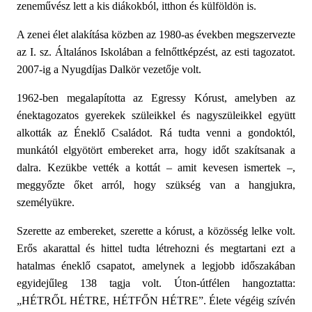
zeneművész lett a kis diákokból, itthon és külföldön is.
A zenei élet alakítása közben az 1980-as években megszervezte
az I. sz. Általános Iskolában a felnőttképzést, az esti tagozatot.
2007-ig a Nyugdíjas Dalkör vezetője volt.
1962-ben megalapította az Egressy Kórust, amelyben az
énektagozatos gyerekek szüleikkel és nagyszüleikkel együtt
alkották az Éneklő Családot. Rá tudta venni a gondoktól,
munkától elgyötört embereket arra, hogy időt szakítsanak a
dalra. Kezükbe vették a kottát – amit kevesen ismertek –,
meggyőzte őket arról, hogy szükség van a hangjukra,
személyükre.
Szerette az embereket, szerette a kórust, a közösség lelke volt.
Erős akarattal és hittel tudta létrehozni és megtartani ezt a
hatalmas éneklő csapatot, amelynek a legjobb időszakában
egyidejűleg 138 tagja volt. Úton-útfélen hangoztatta:
„HÉTRŐL HÉTRE, HÉTFŐN HÉTRE”. Élete végéig szívén