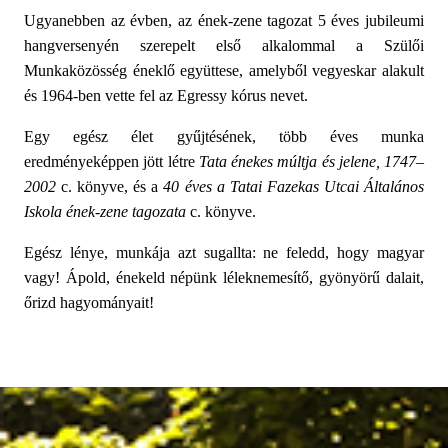
Ugyanebben az évben, az ének-zene tagozat 5 éves jubileumi
hangversenyén szerepelt első alkalommal a Szülői
Munkaközösség éneklő együttese, amelyből vegyeskar alakult
és 1964-ben vette fel az Egressy kórus nevet.
Egy egész élet gyűjtésének, több éves munka
eredményeképpen jött létre
Tata énekes múltja és jelene, 1747–
2002
c. könyve, és a
40 éves a Tatai Fazekas Utcai Általános
Iskola ének-zene tagozata
c. könyve.
Egész lénye, munkája azt sugallta: ne feledd, hogy magyar
vagy! Ápold, énekeld népünk léleknemesítő, gyönyörű dalait,
őrizd hagyományait!