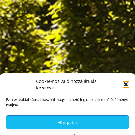
Cookie-hoz való hozzájárulás
kezelése
Ez a weboldal sütiket használ, hogy a lehető legjobb felhasználói élményt
nyújtsa.
Elfogadás
✕