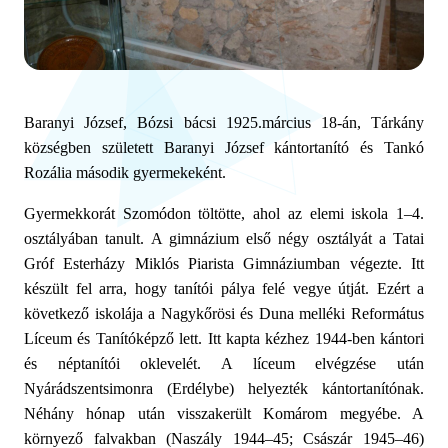
Baranyi József, Bózsi bácsi 1925.március 18-án, Tárkány
községben született Baranyi József kántortanító és Tankó
Rozália második gyermekeként.
Gyermekkorát Szomódon töltötte, ahol az elemi iskola 1–4.
osztályában tanult. A gimnázium első négy osztályát a Tatai
Gróf Esterházy Miklós Piarista Gimnáziumban végezte. Itt
készült fel arra, hogy tanítói pálya felé vegye útját. Ezért a
következő iskolája a Nagykőrösi és Duna melléki Református
Líceum és Tanítóképző lett. Itt kapta kézhez 1944-ben kántori
és néptanítói oklevelét. A líceum elvégzése után
Nyárádszentsimonra (Erdélybe) helyezték kántortanítónak.
Néhány hónap után visszakerült Komárom megyébe. A
környező falvakban (Naszály 1944–45; Császár 1945–46)