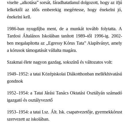
viselte „alkotása” sorsát, fáradhatatlanul dolgozott, hogy az ifjú
lelkektől az idős emberekig megértesse, hogy énekelni jó,
énekelni kell.
1986-ban nyugdíjba ment, de a munkát tovább folytatta. A
Tardosi Általános Iskolában tanított
1989
–
től
1996-ig. 2002-
ben megalapította az „Egressy Kórus Tata” Alapítványt, amely
a kórusok támogatását vállalta magára.
Szakmai élete nagyon gazdag, sokszínű és változatos volt:
1949–1952: a tatai Középiskolai Diákotthonban mellékhivatású
gondnok
1952–1954: a Tatai Járási Tanács Oktatási Osztályán számadó
igazgató és osztályvezető
1953–1954: a tatai I.sz. Ált. Isk. csapatvezetője, gyermekkórust
szervezett az iskolában.