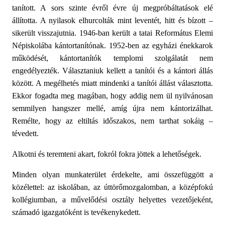
tanított. A sors szinte évről évre új megpróbáltatások elé
állította. A nyilasok elhurcolták mint leventét, hitt és bízott –
sikerült visszajutnia. 1946-ban került a tatai Református Elemi
Népiskolába kántortanítónak. 1952-ben az egyházi énekkarok
működését, kántortanítók templomi szolgálatát nem
engedélyezték. Választaniuk kellett a tanítói és a kántori állás
között. A megélhetés miatt mindenki a tanítói állást választotta.
Ekkor fogadta meg magában, hogy addig nem ül nyilvánosan
semmilyen hangszer mellé, amíg újra nem kántorizálhat.
Remélte, hogy az eltiltás időszakos, nem tarthat sokáig –
tévedett.
Alkotni és teremteni akart, fokról fokra jöttek a lehetőségek.
Minden olyan munkaterület érdekelte, ami összefüggött a
közélettel: az iskolában, az úttörőmozgalomban, a középfokú
kollégiumban
, a
művelődési osztály helyettes vezetőjeként,
számadó igazgatóként is tevékenykedett.