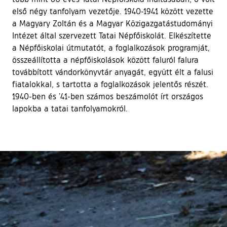
első négy tanfolyam vezetője. 1940-1941 között vezette
a Magyary Zoltán és a Magyar Közigazgatástudományi
Intézet által szervezett Tatai Népfőiskolát. Elkészítette
a Népfőiskolai útmutatót, a foglalkozások programját,
összeállította a népfőiskolások között faluról falura
továbbított vándorkönyvtár anyagát, együtt élt a falusi
fiatalokkal, s tartotta a foglalkozások jelentős részét.
1940-ben és ’41-ben számos beszámolót írt országos
lapokba a tatai tanfolyamokról.