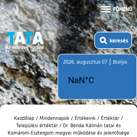
FŐMENÜ
keresés
2026. augusztus 07
Ibolya
Időjárás
Kezdőlap
/
Mindennapok
/
Értékeink
/
Értéktár
/
Települési értéktár
/
Dr. Benda Kálmán tatai és
Komárom-Esztergom megyei működése és jelentősége