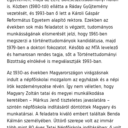
is. Közben (1980-tól) ellátta a Ráday Gyűjtemény
vezetését, és 1993-ban ő lett a Károli Gáspár
Református Egyetem alapító rektora. Ezekben az
években sok más feladatot is végzett, tudományos
munkásságának elismerését jelzi, hogy 1961-ben
megszerzi a történettudományok kandidátusa, majd
1979-ben a doktori fokozatot. Később az MTA levelező
és hamarosan rendes tagja, sőt a Történettudományi
Bizottság elnökévé is megválasztják 1993-ban.
Az 1930-as években Magyarországon virágzásnak
indult a népfőiskolai mozgalom az egyházak és a népi
írók kezdeményezése révén. Így nem véletlen, hogy
Magyary Zoltán tatai és megyei munkálkodása
keretében – Márkus Jenő tiszteletes javaslatára –
szintén népfőiskola indításáról döntöttek Magyary és
munkatársai. A feladatra kiváló embert találtak Benda
Kálmán személyében. Úttörő szerepe volt az immár
több mint 80 éves Tatai Népfőiskola indításában; ő volt