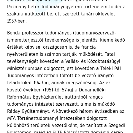
Pázmány Péter Tudományegyetem történelem-földrajz
szakára iratkozott be, ott szerzett tanári oklevelet
1937-ben.
Benda professzor tudományos (tudományszervező-
ismeretterjesztő) tevékenysége is jelentős, kiemelkedő
értéket képvisel országosan is, de francia
nyelvterületen is számon tartják működését. Tatai
tevékenységét követően a Vallás- és Közoktatásügyi
Minisztériumban dolgozott, ezt követően a Teleki Pál
Tudományos Intézetben töltött be vezető-irányító
feladatokat 1949-ig, annak megszűnéséig. Az ezt
követő években (1951-től 57-ig) a Dunamelléki
Református Egyházkerület irattárából rangos
tudományos intézetet szervezett, a ma is működő
Ráday Gyűjteményt. A következő három évtizedben az
MTA Történettudományi Intézetében dolgozott
különböző területek vezetőiként, de tanított a Szegedi
Egyetemen, majd az ELTE Bölcsészettudományi Karán