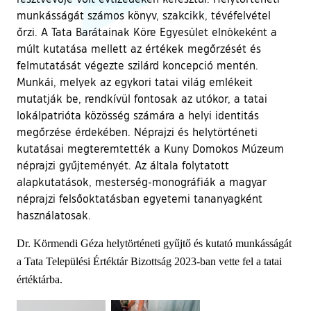
munkásságát számos könyv, szakcikk, tévéfelvétel
őrzi. A Tata Barátainak Köre Egyesület elnökeként a
múlt kutatása mellett az értékek megőrzését és
felmutatását végezte szilárd koncepció mentén.
Munkái, melyek az egykori tatai világ emlékeit
mutatják be, rendkívül fontosak az utókor, a tatai
lokálpatrióta közösség számára a helyi identitás
megőrzése érdekében. Néprajzi és helytörténeti
kutatásai megteremtették a Kuny Domokos Múzeum
néprajzi gyűjteményét. Az általa folytatott
alapkutatások, mesterség-monográfiák a magyar
néprajzi felsőoktatásban egyetemi tananyagként
használatosak.
Dr. Körmendi Géza helytörténeti gyűjtő és kutató munkásságát
a Tata Települési Értéktár Bizottság 2023-ban vette fel a tatai
értéktárba.
Ugrás a galéria utánra