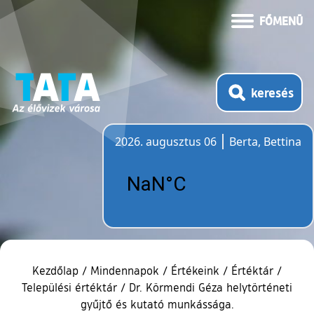
FŐMENÜ
keresés
2026. augusztus 06
Berta, Bettina
Időjárás
Kezdőlap
/
Mindennapok
/
Értékeink
/
Értéktár
/
Települési értéktár
/
Dr. Körmendi Géza helytörténeti
gyűjtő és kutató munkássága.