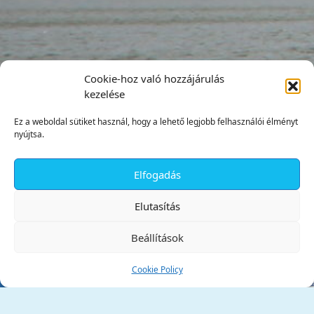
Cookie-hoz való hozzájárulás
kezelése
Ez a weboldal sütiket használ, hogy a lehető legjobb felhasználói élményt
nyújtsa.
Elfogadás
✕
Elutasítás
Beállítások
Cookie Policy
Tata Város Önkormányzata
2890 Tata, Kossuth tér 1.