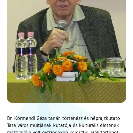
Dr. Körmendi Géza tanár, történész és néprajzkutató
Tata város múltjának kutatója és kulturális életének
résztvevője volt évtizedeken keresztül. Helytörténeti