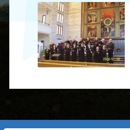
Ugrás a galéria utánra