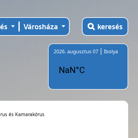
tés
Városháza
keresés
2026. augusztus 07
Ibolya
Időjárás
órus és Kamarakórus