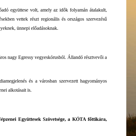
dó együttese volt, amely az idők folyamán átalakult,
sekben vettek részt regionális és országos szervezésű
ényeknek, ünnepi előadásoknak.
város nagy Egressy vegyeskórusból. Állandó résztvevői a
diamegjelenés és a városban szervezett hagyományos
ei alkotásait is.
épzenei Együttesek Szövetsége, a KÓTA főttikára,