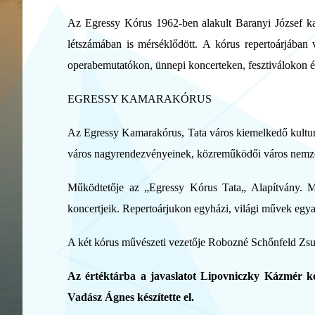
Az Egressy Kórus 1962-ben alakult Baranyi József ka
létszámában is mérséklődött. A kórus repertoárjában 
operabemutatókon, ünnepi koncerteken, fesztiválokon é
EGRESSY KAMARAKÓRUS
Az Egressy Kamarakórus, Tata város kiemelkedő kulturál
város nagyrendezvényeinek, közreműködői város nemze
Működtetője az „Egressy Kórus Tata„ Alapítvány. M
koncertjeik. Repertoárjukon egyházi, világi művek egyar
A két kórus művészeti vezetője Robozné Schőnfeld Zsu
Az értéktárba a javaslatot Lipovniczky Kázmér k
Vadász Ágnes készítette el.