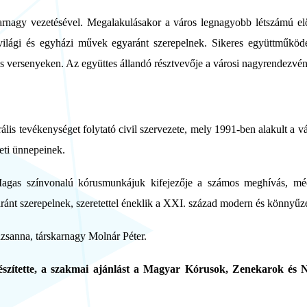
rnagy vezetésével. Megalakulásakor a város legnagyobb létszámú előa
világi és egyházi művek egyaránt szerepelnek. Sikeres együttműködé
s versenyeken. Az együttes állandó résztvevője a városi nagyrendezv
is tevékenységet folytató civil szervezete, mely 1991-ben alakult a 
ti ünnepeinek.
agas színvonalú kórusmunkájuk kifejezője a számos meghívás, mé
ánt szerepelnek, szeretettel éneklik a XXI. század modern és könnyűzen
zsanna, társkarnagy Molnár Péter.
észítette, a szakmai ajánlást a Magyar Kórusok, Zenekarok és N