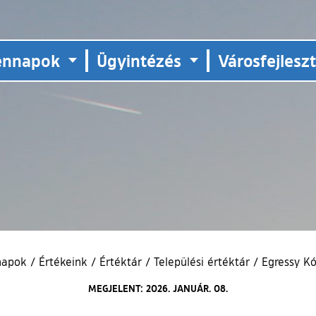
ennapok
Ügyintézés
Városfejlesz
napok
/
Értékeink
/
Értéktár
/
Települési értéktár
/
Egressy K
MEGJELENT: 2026. JANUÁR. 08.