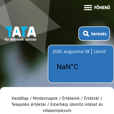
FŐMENÜ
keresés
2026. augusztus 08
László
Időjárás
Kezdőlap
/
Mindennapok
/
Értékeink
/
Értéktár
/
Települési értéktár
/
Esterházy idomító intézet és
villakomplexum