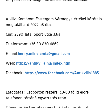
A villa Komárom Esztergom Vármegye értékei között is
megtalálható 2022.o8 óta.
Cím:
2890 Tata, Sport utca 33/a
Telefonszám: +36 30 830 6869
henry.milne.amte@gmail.com
E-mail:
(külső hivatkozás)
https://antikvilla.hu/index.html
Web:
(küls
https://www.facebook.com/Antikvilla1885
Facebook:
Látogatás : Csoportok részére 10-60 fő ig előre
telefonon történő egyeztetés után.
Tréneri és jockey, abrakmesteri, tatai és Angol,