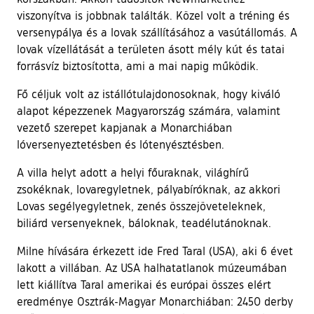
viszonyítva is jobbnak találták. Közel volt a tréning és
versenypálya és a lovak szállításához a vasútállomás. A
lovak vízellátását a területen ásott mély kút és tatai
forrásvíz biztosította, ami a mai napig működik.
Fő céljuk volt az istállótulajdonosoknak, hogy kiváló
alapot képezzenek Magyarország számára, valamint
vezető szerepet kapjanak a Monarchiában
lóversenyeztetésben és lótenyésztésben.
A villa helyt adott a helyi főuraknak, világhírű
zsokéknak, lovaregyletnek, pályabíróknak, az akkori
Lovas segélyegyletnek, zenés összejöveteleknek,
biliárd versenyeknek, báloknak, teadélutánoknak.
Milne hívására érkezett ide Fred Taral (USA), aki 6 évet
lakott a villában. Az USA halhatatlanok múzeumában
lett kiállítva Taral amerikai és európai összes elért
eredménye Osztrák-Magyar Monarchiában: 2450 derby