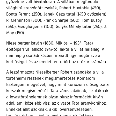
győzelme volt hivatalosan. A villában megforduló
világhírű szerződött zsokék, Robert Huxtable (450),
Bonta Ferenc (250), Janek Géza tatai (1450 győzelem),
R. Cleminson (300), Frank Sharpe (500), Tom Busby
(650), Geoghagen.E (100), Gulyás Mihály tatai (250), J.
May (150).
Nieselberger István (1880. Miklósi – 1954. Tata)
építőipari vállalkozó 1947-től lakta a villát haláláig. A
mai napig családi kézben maradt, így megőrizve a
korhűséget és az eredeti enteriőrt az utókor számára.
A leszármazott Nieselberger Róbert szándéka a villa
történelmi részének megismertetése Komárom
Esztergom megyével, hogy mint kuriózum elősegítse a
korszak megismerését. Tata város lakóinak, iskoláknak,
a lovastörténelemnek olyan plusz információt kíván
adni, ami közelebb viszi az olvasót Tata aranykorához.
Emléket állít azoknak, akik lóversenyzésében,
tenyésztésben világhírnevet szereztek Tatának.