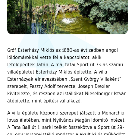
Gróf Esterházy Miklós az 1880-as évtizedben angol
lóidomárokkal vette fel a kapcsolatot, akik
letelepedtek Tatán. A mai tatai Sport út 33-as számú
villaépületet Esterházy Miklós építette. A villa
Esterházyak elnevezésében „Szent György Villaként”
szerepelt, Feszty Adolf tervezte, Joseph Drexler
kivitelezte, és részben az istállókat Nieselberger István
átépítette, mint építési vállalkozó.
A villa épülete központi szerepet játszott a Monarchia
lovas életében, mint Nyilvános Magán Idomító Intézet.
A Tata Baji út 1. sarki telkét összekötve a Sport út 29-
cel egy versenyistálló rendszer alakult ki és működött