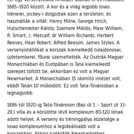
1885–1920 között. A kor és a világ legjobb lovas
trénerei, jockey-i dolgoztak ezen a területen, és
használták a villát: Henry Milne, George Hitch,
Hutschenreiter Károly, Szemere Miklós, Maw William,
R. Smart, J. Metcalf, dr William Richards, Herbert
Reeves, Heat Robert, Alfred Beeson, James Styles. A
versenyistállókat a korszak kiemelkedő tulajdonosai,
üzletemberei, főurai üzemeltették. Az Osztrák-Magyar
Monarchiában és Európában is Tata kiemelkedő
szerepet töltött be, akkoriban ez volt a Magyar
Newmarket. A Monarchiában 15 idomító intézet volt,
ebből Tatán 10 működött. Ez volt Tata-Tóvárosban a
legnagyobb.
1886-tól 1920-ig Tata-Tóvároson (Baji út 1 .- Sport út 33-
29.) villa és a körülötte lévő komplexum 80-120 lónak
adott helyet. A verseny és tréningpálya közelsége a
lovas komplexumhoz a legideálisabb volt a
korszakban. Akkori tudósítók Newmarkethez