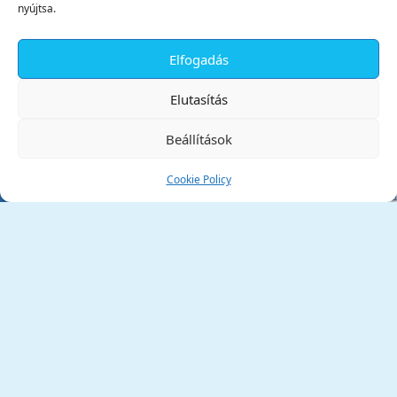
nyújtsa.
Elfogadás
✕
Elutasítás
Beállítások
Cookie Policy
Tata Város Önkormányzata
2890 Tata, Kossuth tér 1.
Telefon:
+36 34 / 588 600
Fax:
+36 34 / 587 078
Email:
ph@tata.hu
(külső hivatkozás)
Archívum
Díjaink
Adatvédelmi nyilatkozat
Akadálymentesítési nyilatkozat