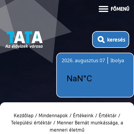
FŐMENÜ
keresés
2026. augusztus 07
Ibolya
Időjárás
Kezdőlap
/
Mindennapok
/
Értékeink
/
Értéktár
/
Települési értéktár
/
Menner Bernát munkássága, a
menneri életmű