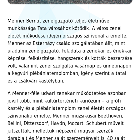
Menner Bernát zeneigazgató teljes életműve,
munkássága Tata városához kötődik. A város zenei
életét működése idején országos színvonalra emelte.
Menner az Esterházy család szolgálatában állt, mint
uradalmi zeneigazgató. Feladata a zenekar és énekkar
képzése, felkészítése, hangszerek és kották beszerzése
volt, valamint zenei szolgálta vasárnap és ünnepnapon
a kegyúri plébániatemplomban, igény szerint a tatai
és a csákvári kastélyban.
A Menner-féle udvari zenekar működtetése azonban
jóval több, mint kultúrtörténeti kuriózum – a grófi
kastély és a plébániatemplom zenei életét országos
színvonalra emelte. Menner muzsikusai Beethoven,
Bellini, Dittersdorf, Haydn, Mozart, Schubert műveit
játszották, mellettük népszerű magyar szerzők
darabjait és Menner saját szerzeményeit is. 40 saját