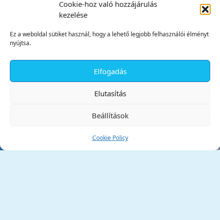
Cookie-hoz való hozzájárulás
kezelése
Ez a weboldal sütiket használ, hogy a lehető legjobb felhasználói élményt
nyújtsa.
Elfogadás
✕
Elutasítás
Beállítások
Cookie Policy
Tata Város Önkormányzata
2890 Tata, Kossuth tér 1.
Telefon:
+36 34 / 588 600
Fax:
+36 34 / 587 078
Email:
ph@tata.hu
(külső hivatkozás)
Archívum