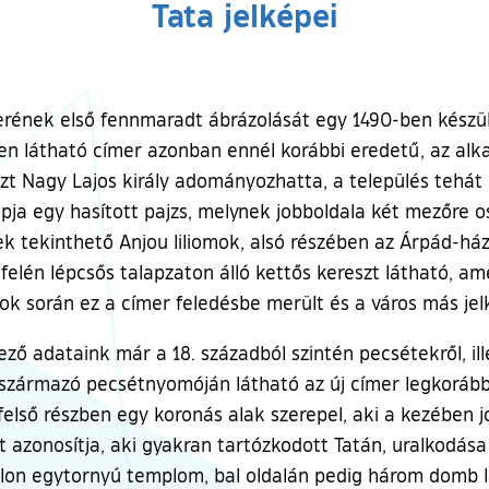
Tata jelképei
erének első fennmaradt ábrázolását egy 1490-ben készült
en látható címer azonban ennél korábbi eredetű, az alk
azt Nagy Lajos király adományozhatta, a település tehát
pja egy hasított pajzs, melynek jobboldala két mezőre os
ek tekinthető Anjou liliomok, alsó részében az Árpád-ház
felén lépcsős talapzaton álló kettős kereszt látható, ame
ok során ez a címer feledésbe merült és a város más jel
ező adataink már a 18. századból szintén pecsétekről, i
 származó pecsétnyomóján látható az új címer legkorábbi
felső részben egy koronás alak szerepel, aki a kezében 
t azonosítja, aki gyakran tartózkodott Tatán, uralkodása 
alon egytornyú templom, bal oldalán pedig három domb l