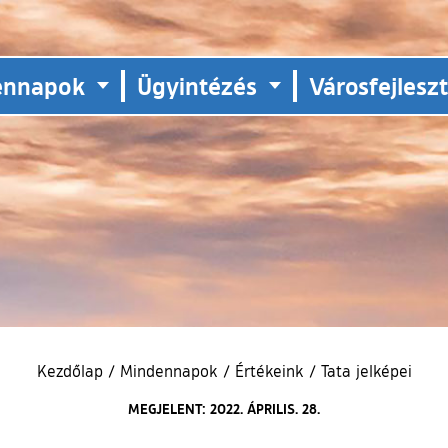
ennapok
Ügyintézés
Városfejlesz
Kezdőlap
/
Mindennapok
/
Értékeink
/
Tata jelképei
MEGJELENT: 2022. ÁPRILIS. 28.