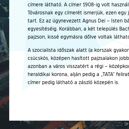
címere látható. A címer 1908-ig volt haszná
Tóvárosnak egy címerét ismerjük, ezen egy 
tart. Ez az úgynevezett Agnus Dei – Isten b
egyesítéséig. Korábban, a két település Bac
pajzson, kissé egymásra dőlve voltak láthat
A szocialista időszak alatt (a korszak gya
csücskös, középen hasított pajzsalakon jobbr
azonban a város visszatért a régi – középko
heraldikai korona, alján pedig a „TATA” felir
címer pedig látható a zászló közepén is.