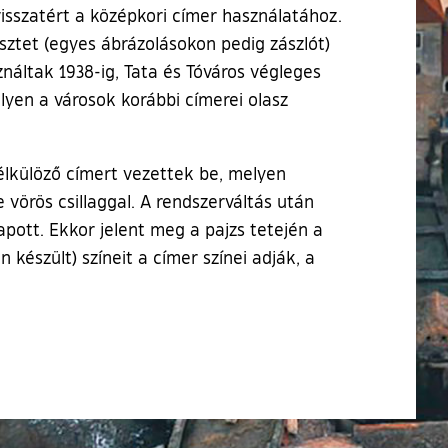
visszatért a középkori címer használatához.
sztet (egyes ábrázolásokon pedig zászlót)
náltak 1938-ig, Tata és Tóváros végleges
lyen a városok korábbi címerei olasz
élkülöző címert vezettek be, melyen
 vörös csillaggal. A rendszerváltás után
pott. Ekkor jelent meg a pajzs tetején a
 készült) színeit a címer színei adják, a