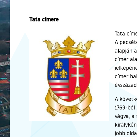
Tata címere
Tata cím
A pecsét
alapján 
címer ala
jelképén
címer bal
évszázad
A követk
1769-ből
vágva, a 
királykén
jobb old