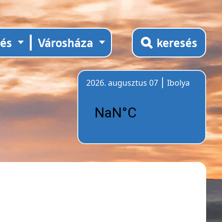
tés
Városháza
keresés
2026. augusztus 07
Ibolya
Időjárás