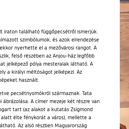
 iraton található függőpecsétről ismerjük.
almazott szimbólumok, és azok elrendezése
 ekkor nyerhette el a mezővárosi rangot. A
zlik, felső részében az Anjou-ház legfőbb
at jelképező pólya mesteralak látható. A
ly a királyi méltóságot jelképezi. Az
képeket használt.
lletve pecsétnyomókról származnak. Tata
 ábrázolása. A címer mezeje két részre van
jogart tart (az alakot a kutatás Zsigmond
alatt élte fénykorát a város), mellette a
átható. Az alsó részben Magyarország