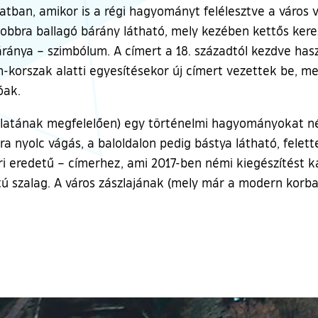
latban, amikor is a régi hagyományt felélesztve a város 
jobbra ballagó bárány látható, mely kezében kettős kere
áránya – szimbólum. A címert a 18. századtól kezdve hasz
h-korszak alatti egyesítésekor új címert vezettek be, me
óak.
korlatának megfelelően) egy történelmi hagyományokat n
a nyolc vágás, a baloldalon pedig bástya látható, felette
ri eredetű – címerhez, ami 2017-ben némi kiegészítést ka
atú szalag. A város zászlajának (mely már a modern korban