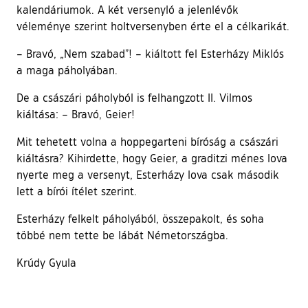
kalendáriumok. A két versenyló a jelenlévők
véleménye szerint holtversenyben érte el a célkarikát.
– Bravó, „Nem szabad”! – kiáltott fel Esterházy Miklós
a maga páholyában.
De a császári páholyból is felhangzott II. Vilmos
kiáltása: – Bravó, Geier!
Mit tehetett volna a hoppegarteni bíróság a császári
kiáltásra? Kihirdette, hogy Geier, a graditzi ménes lova
nyerte meg a versenyt, Esterházy lova csak második
lett a bírói ítélet szerint.
Esterházy felkelt páholyából, összepakolt, és soha
többé nem tette be lábát Németországba.
Krúdy Gyula