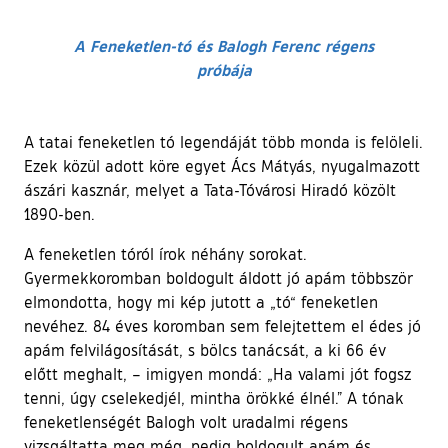
A Feneketlen-tó és Balogh Ferenc régens
próbája
A tatai feneketlen tó legendáját több monda is felöleli.
Ezek közül adott köre egyet Ács Mátyás, nyugalmazott
ászári kasznár, melyet a Tata-Tóvárosi Hiradó közölt
1890-ben.
A feneketlen tóról írok néhány sorokat.
Gyermekkoromban boldogult áldott jó apám többször
elmondotta, hogy mi kép jutott a „tó“ feneketlen
nevéhez. 84 éves koromban sem felejtettem el édes jó
apám felvilágosítását, s bölcs tanácsát, a ki 66 év
előtt meghalt, – imigyen mondá: „Ha valami jót fogsz
tenni, úgy cselekedjél, mintha örökké élnél.” A tónak
feneketlenségét Balogh volt uradalmi régens
vizsgáltatta meg még, pedig boldogult apám és