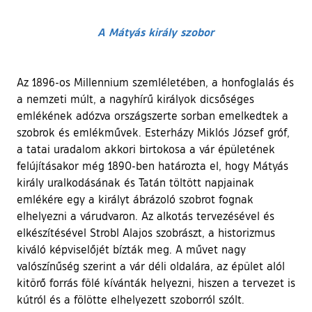
A Mátyás király szobor
Az 1896-os Millennium szemléletében, a honfoglalás és
a nemzeti múlt, a nagyhírű királyok dicsőséges
emlékének adózva országszerte sorban emelkedtek a
szobrok és emlékművek. Esterházy Miklós József gróf,
a tatai uradalom akkori birtokosa a vár épületének
felújításakor még 1890-ben határozta el, hogy Mátyás
király uralkodásának és Tatán töltött napjainak
emlékére egy a királyt ábrázoló szobrot fognak
elhelyezni a várudvaron. Az alkotás tervezésével és
elkészítésével Strobl Alajos szobrászt, a historizmus
kiváló képviselőjét bízták meg. A művet nagy
valószínűség szerint a vár déli oldalára, az épület alól
kitörő forrás fölé kívánták helyezni, hiszen a tervezet is
kútról és a fölötte elhelyezett szoborról szólt.