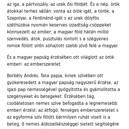
az iga, a pártviszály, az urak ősi földjét. És a nép, örök
átokkal terhes vállán, vonta az örök igát, a török, a
Szapolyai, a Ferdinánd-igát s az urak dölyfös
széthúzása nyomán keserves izzadtság-csöppeket
könnyezett az ember; a magyar föld hátán millió
szenvedés, átok, pusztulás rontott s a szégyenes
romok fölött sírón sóhajtott szebb jövő felé a magyar.
És a magyar papság érzésében ott világlott az örök
emberi: az emberszeretet.
Borbély András, Tata papja, kinek szívében ott
gyökeresedett a magyar papság nagyszerű érzése, az
igazi pap nemességével gyógyította és gyámolította a
szegényeket és betegeket. Érzésében tág,
csodálatosan nemes szíve befogadta a legnemesebb
emberi érzést: az átfogó, fenséges emberszeretetet s
az egyforma szív fölött bármilyen ruhát viselt is a
beteg, ő nemes áldozatkészséggel sietett segítségére