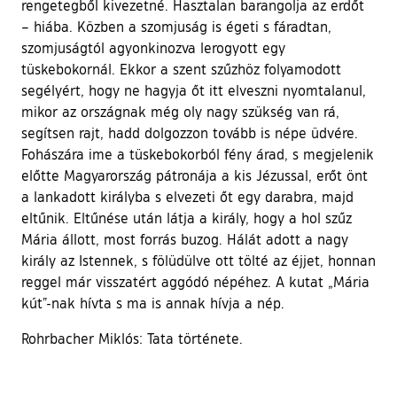
rengetegből kivezetné. Hasztalan barangolja az erdőt
– hiába. Közben a szomjuság is égeti s fáradtan,
szomjuságtól agyonkinozva lerogyott egy
tüskebokornál. Ekkor a szent szűzhöz folyamodott
segélyért, hogy ne hagyja őt itt elveszni nyomtalanul,
mikor az országnak még oly nagy szükség van rá,
segítsen rajt, hadd dolgozzon tovább is népe üdvére.
Fohászára ime a tüskebokorból fény árad, s megjelenik
előtte Magyarország pátronája a kis Jézussal, erőt önt
a lankadott királyba s elvezeti őt egy darabra, majd
eltűnik. Eltűnése után látja a király, hogy a hol szűz
Mária állott, most forrás buzog. Hálát adott a nagy
király az Istennek, s fölüdülve ott tölté az éjjet, honnan
reggel már visszatért aggódó népéhez. A kutat „Mária
kút”-nak hívta s ma is annak hívja a nép.
Rohrbacher Miklós: Tata története.