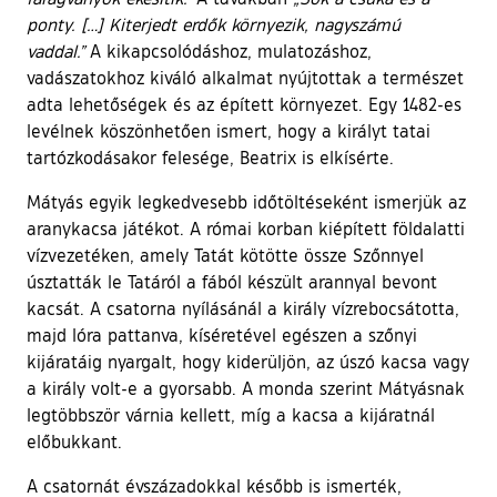
ponty. […] Kiterjedt erdők környezik, nagyszámú
vaddal.”
A kikapcsolódáshoz, mulatozáshoz,
vadászatokhoz kiváló alkalmat nyújtottak a természet
adta lehetőségek és az épített környezet. Egy 1482-es
levélnek köszönhetően ismert, hogy a királyt tatai
tartózkodásakor felesége, Beatrix is elkísérte.
Mátyás egyik legkedvesebb időtöltéseként ismerjük az
aranykacsa játékot. A római korban kiépített földalatti
vízvezetéken, amely Tatát kötötte össze Szőnnyel
úsztatták le Tatáról a fából készült arannyal bevont
kacsát. A csatorna nyílásánál a király vízrebocsátotta,
majd lóra pattanva, kíséretével egészen a szőnyi
kijáratáig nyargalt, hogy kiderüljön, az úszó kacsa vagy
a király volt-e a gyorsabb. A monda szerint Mátyásnak
legtöbbször várnia kellett, míg a kacsa a kijáratnál
előbukkant.
A csatornát évszázadokkal később is ismerték,