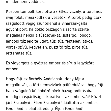
minden szenvedőnek.
Közben tombolt körülötte az átkos viszály, a türelmes
nyáj fölött marakodtak a vezetők. A török pedig csak
száguldott végig szüntelenül a viharszakgalta,
agyontiport, haldokló országon s szórta szerte
megállás nélkül a tűzcsóvákat, sistergő, lobogó,
lángoló tűz jelölte útját, tűz, tűz, féktelen, átkos,
vörös- szívű, kegyetlen, pusztító tűz, piros tűz,
rettenetes tűz.
És vigyorgott a győztes ember és sírt a legyőzött
ember.
Hogy fájt ez Borbély Andrásnak. Hogy fájt a
megalkuvás, a förtelemszivüek pálfordulásai, hogy fájt,
ha a száguldó különböző hírek hazug ordításaira
mindig máspártiságot karattyolt az emberszáj! Közel
járt Szapolyai : Éljen Szapolyai ! kiáltotta az ember.
Ferdinánd is eljutott eddig: Éljen Ferdinánd!