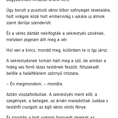
Úgy borult a pusztuló város bíbor szőnyeget ravatalára,
holt virágok közé holt embervirág s ajkára uj álmok
szent derűje szenderült.
És a véres dárdát nekifogták a sekrestyés szivének,
melyben jegesen állt meg a vér.
Hol van a kincs, mondd meg, különben te is így jársz.
A sekrestyésnek torkán halt meg a szó, de amikor a
hideg vas forró lázas testének feszült, fölszakadt
belőle a halálfélelem szörnyű irtózata.
– Én megmondom, – mondta.
Aztán visszafordultak. A sekrestyés ment elől, a
szegények, a betegek, az árván maradottak Judása s
testéről csurgott az égő város vörös fénye.
És tiporták a holt virágok fonnyadt derekát az