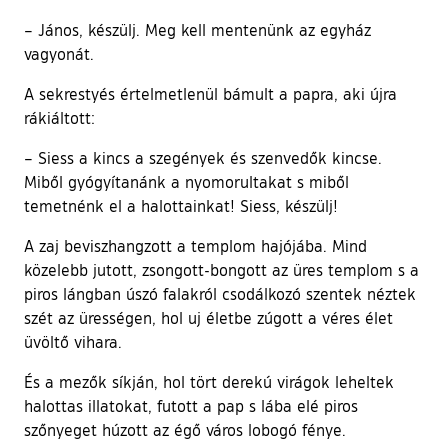
– János, készülj. Meg kell mentenünk az egyház
vagyonát.
A sekrestyés értelmetlenül bámult a papra, aki újra
rákiáltott:
– Siess a kincs a szegények és szenvedők kincse.
Miből gyógyítanánk a nyomorultakat s miből
temetnénk el a halottainkat! Siess, készülj!
A zaj beviszhangzott a templom hajójába. Mind
közelebb jutott, zsongott-bongott az üres templom s a
piros lángban úszó falakról csodálkozó szentek néztek
szét az ürességen, hol uj életbe zúgott a véres élet
üvöltő vihara.
És a mezők síkján, hol tört derekú virágok leheltek
halottas illatokat, futott a pap s lába elé piros
szőnyeget húzott az égő város lobogó fénye.