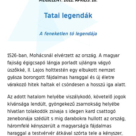
Tatai legendák
A feneketlen tó legendája
1526-ban, Mohácsnál elvérzett az ország. A magyar
fajiság égigcsapó lángja porladt ujlángra vágyó
üszőkké, II. Lajos holttestén egy elbukott nemzet
gyásza borongott fájdalmas haraggal és új életre
várakozó hitek haltak el csöndesen a hosszú iga alatt.
Az adott hatalom helyébe viszálykodó, követelő jogok
kívánsága lendült, gyöngekezű zsarnokság helyébe
hívatlan tolakodók zsivaja s idegen kard csattogó
zenebonája szédült s mig darabokra hullott az ország,
háromfelé kényszerült a magyarság’a fájdalmas
haraggal a testvérvér átkával szórta tele a kényszer,