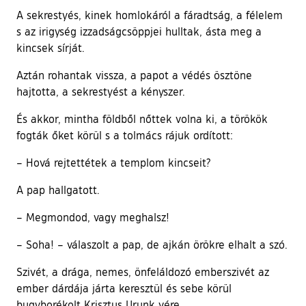
A sekrestyés, kinek homlokáról a fáradtság, a félelem
s az irigység izzadságcsöppjei hulltak, ásta meg a
kincsek sírját.
Aztán rohantak vissza, a papot a védés ösztöne
hajtotta, a sekrestyést a kényszer.
És akkor, mintha földből nőttek volna ki, a törökök
fogták őket körül s a tolmács rájuk ordított:
– Hová rejtettétek a templom kincseit?
A pap hallgatott.
– Megmondod, vagy meghalsz!
– Soha! – válaszolt a pap, de ajkán örökre elhalt a szó.
Szivét, a drága, nemes, önfeláldozó emberszivét az
ember dárdája járta keresztül és sebe körül
bugyborékolt Krisztus Urunk vére.