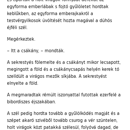
egyforma emberlábak s fojtó gyűlöletet hordtak
keblűkben, az egyforma emberajkakról a
testvérgyilkosok üvöltését hozta magával a dühös
éjféli szél.
Megérkeztek.
– Itt a csákány, – mondták.
A sekrestyés fölemelte és a csákányt mikor lecsapott,
megingott a föld és a csákánycsapás helyén kerek tó
szelídült a virágos mezők síkjába. A sekrestyést
elnyelte a föld.
A megmaradtak rémült iszonyattal futottak ezerfelé a
bibordiszes éjszakában.
A szél pedig hordta tovább a gyűlölködés magját és a
szépet akaró szivéből tovább csurog a vér szüntelen,
holt virágok közt patakká szélesül, folyóvá dagad, de