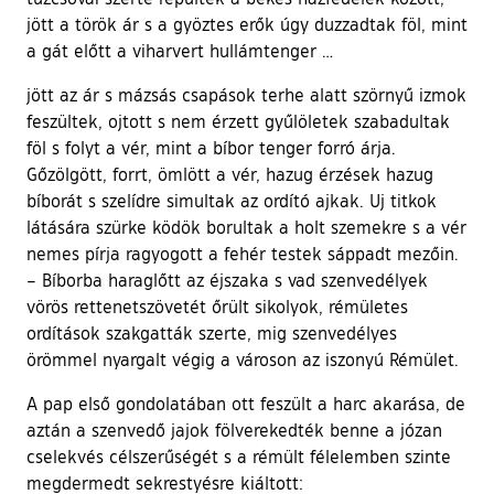
jött a török ár s a gyöztes erők úgy duzzadtak föl, mint
a gát előtt a viharvert hullámtenger …
jött az ár s mázsás csapások terhe alatt szörnyű izmok
feszültek, ojtott s nem érzett gyűlöletek szabadultak
föl s folyt a vér, mint a bíbor tenger forró árja.
Gőzölgött, forrt, ömlött a vér, hazug érzések hazug
bíborát s szelídre simultak az ordító ajkak. Uj titkok
látására szürke ködök borultak a holt szemekre s a vér
nemes pírja ragyogott a fehér testek sáppadt mezőin.
– Bíborba haraglőtt az éjszaka s vad szenvedélyek
vörös rettenetszövetét őrült sikolyok, rémületes
ordítások szakgatták szerte, mig szenvedélyes
örömmel nyargalt végig a városon az iszonyú Rémület.
A pap első gondolatában ott feszült a harc akarása, de
aztán a szenvedő jajok fölverekedték benne a józan
cselekvés célszerűségét s a rémült félelemben szinte
megdermedt sekrestyésre kiáltott: