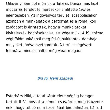
Mikovinyi Sámuel mérnök a Tata és Dunaalmás közti
mocsaras terület felmérésekor említette 1747-es
jelentésében. Az ingoványos terület lecsapolásakor
azonban a munkálatok a csatornát és a római kori
zárógátat is érintették, hogy a munkálatokat
kivitelezzék bontásokat kellett végezniük. A 19. század
végi földmunkáknál még fel-felbukkantak darabajai,
melyeket jórészt széthordtak. A terület régészeti
feltárása mindazonáltal még várat magára.
Bravó, Nem szabad!
Esterházy Niki, a tatai várúr élete végéig haragot
tartott II. Vilmossal, a német császárral; meg is üzente
neki, hogy többé nem teszi lábát birodalmába, bár ott