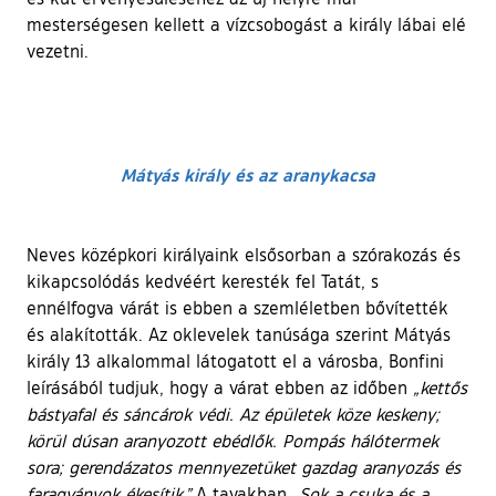
mesterségesen kellett a vízcsobogást a király lábai elé
vezetni.
Mátyás
király
és az
aranykacsa
Neves középkori királyaink elsősorban a szórakozás és
kikapcsolódás kedvéért keresték fel Tatát, s
ennélfogva várát is ebben a szemléletben bővítették
és alakították. Az oklevelek tanúsága szerint Mátyás
király 13 alkalommal látogatott el a városba, Bonfini
leírásából tudjuk, hogy a várat ebben az időben
„kettős
bástyafal és sáncárok védi. Az épületek köze keskeny;
körül dúsan aranyozott ebédlők. Pompás hálótermek
sora;
gerendázatos
mennyezetüket gazdag aranyozás és
faragványok ékesítik.”
A tavakban
„Sok a csuka és a