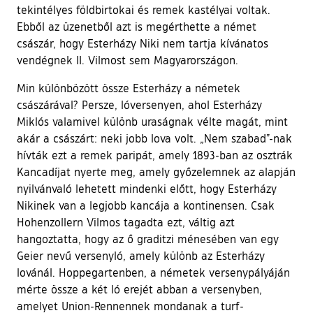
tekintélyes földbirtokai és remek kastélyai voltak.
Ebből az üzenetből azt is megérthette a német
császár, hogy Esterházy Niki nem tartja kívánatos
vendégnek II. Vilmost sem Magyarországon.
Min különbözött össze Esterházy a németek
császárával? Persze, lóversenyen, ahol Esterházy
Miklós valamivel különb uraságnak vélte magát, mint
akár a császárt: neki jobb lova volt. „Nem szabad”-nak
hívták ezt a remek paripát, amely 1893-ban az osztrák
Kancadíjat nyerte meg, amely győzelemnek az alapján
nyilvánvaló lehetett mindenki előtt, hogy Esterházy
Nikinek van a legjobb kancája a kontinensen. Csak
Hohenzollern Vilmos tagadta ezt, váltig azt
hangoztatta, hogy az ő graditzi ménesében van egy
Geier nevű versenyló, amely különb az Esterházy
lovánál. Hoppegartenben, a németek versenypályáján
mérte össze a két ló erejét abban a versenyben,
amelyet Union-Rennennek mondanak a turf-