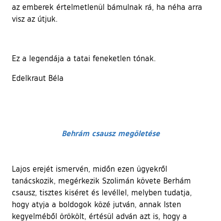
az emberek értelmetlenül bámulnak rá, ha néha arra
visz az útjuk.
Ez a legendája a tatai feneketlen tónak.
Edelkraut Béla
Behrám
csausz megöletése
Lajos erejét ismervén, midőn ezen ügyekről
tanácskozik, megérkezik Szolimán követe Berhám
csausz, tisztes kiséret és levéllel, melyben tudatja,
hogy atyja a boldogok közé jutván, annak Isten
kegyelméből örökölt, értésül adván azt is, hogy a