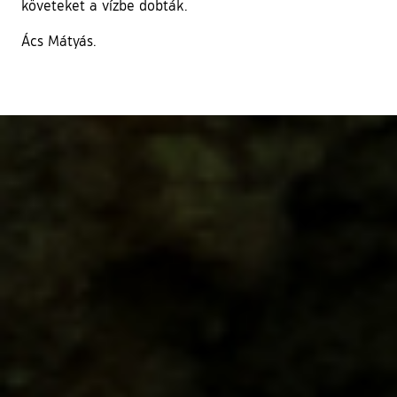
követeket a vízbe dobták.
Ács Mátyás.