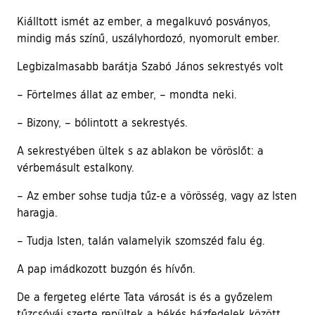
Kiálltott ismét az ember, a megalkuvó posványos,
mindig más színű, uszályhordozó, nyomorult ember.
Legbizalmasabb barátja Szabó János sekrestyés volt
– Förtelmes állat az ember, – mondta neki.
– Bizony, – bólintott a sekrestyés.
A sekrestyében ültek s az ablakon be vöröslőt: a
vérbemásult estalkony.
– Az ember sohse tudja tűz-e a vörösség, vagy az Isten
haragja.
– Tudja Isten, talán valamelyik szomszéd falu ég.
A pap imádkozott buzgón és hívőn.
De a fergeteg elérte Tata városát is és a győzelem
tűzcsóvái szerte repültek a békés házfedelek között,