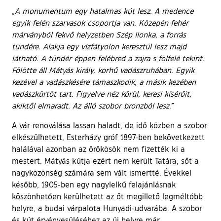
„A monumentum egy hatalmas kút lesz. A medence
egyik felén szarvasok csoportja van. Közepén fehér
márványból fekvő helyzetben Szép Ilonka, a forrás
tündére. Alakja egy
vízfátyolon
keresztül lesz majd
látható. A tü
ndér éppen felébred a zajra s fölfelé tekint.
Fölötte áll Mátyás király, korhű vadászruhában. Egyik
kezével a vadászkésére támaszkodik, a másik kezében
vadászkürtöt tart. Figyelve néz körül, keresi kísérőit,
akiktől elmaradt. Az álló szobor bronzból lesz.”
A vár renoválása lassan haladt, de idő közben a szobor
elkészülhetett, Esterházy gróf 1897-ben bekövetkezett
halálával azonban az örökösök nem fizették ki a
mestert. Mátyás kútja ezért nem került Tatára, sőt a
nagyközönség számára sem vált ismertté. Évekkel
később, 1905-ben egy nagylelkű felajánlásnak
köszönhetően kerülhetett az őt megillető legméltóbb
helyre, a budai várpalota Hunyadi-udvarába. A szobor
és kút érvényesüléséhez az új helyre már