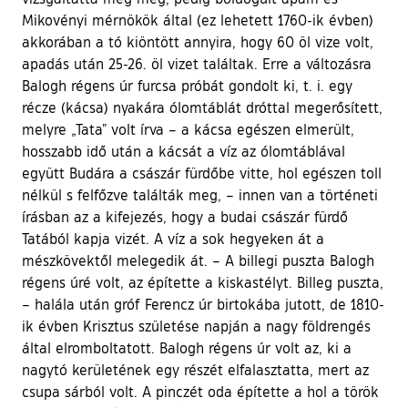
Mikovényi mérnökök által (ez lehetett 1760-ik évben)
akkorában a tó kiöntött annyira, hogy 60 öl vize volt,
apadás után 25-26. öl vizet találtak. Erre a változásra
Balogh régens úr furcsa próbát gondolt ki, t. i. egy
récze (kácsa) nyakára ólomtáblát dróttal megerősített,
melyre „Tata” volt írva – a kácsa egészen elmerült,
hosszabb idő után a kácsát a víz az ólomtáblával
együtt Budára a császár fürdőbe vitte, hol egészen toll
nélkül s felfőzve találták meg, – innen van a történeti
írásban az a kifejezés, hogy a budai császár fürdő
Tatából kapja vizét. A víz a sok hegyeken át a
mészkövektől melegedik át. – A billegi puszta Balogh
régens úré volt, az építette a kiskastélyt. Billeg puszta,
– halála után gróf Ferencz úr birtokába jutott, de 1810-
ik évben Krisztus születése napján a nagy földrengés
által elromboltatott. Balogh régens úr volt az, ki a
nagytó kerületének egy részét elfalasztatta, mert az
csupa sárból volt. A pinczét oda építette a hol a török