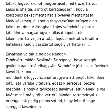
létező fegyverszünet megtartásátelhatározá, ha ezt
Lajos is óhajtja, s inti őt barátságosan , hogy a
kölcsönös békét megtartsa s övéivel megtartassa.
Mely követség jóllehet a fegyverszünet ürügye alatt
küldetet, de a valóságban Lajos szándokát akarta
kitalálni, a magyar ügyek állását kipuhatolni, s
kikémleni, ha valjon a többi fejedelmektől, s kivált a
hatalmas Károly császártól segély várható-e? ….
Zavarban voltak a dolgok Nándor-
Fehérvárt, midőn Szolimán Drinápolyt, hova seregét
gyülni parancsolá elhagyván, Szendrőre jött. Lajos övéine
követét, ki mint
mondánk a fegyverszünet ürügye alatt erejét kikémleni
jött, Tata várába vitetvén, egész kiséretével orozva
megöleti, s hogy a gyilkosság jelvényei eltünjenek, a vár
falát mosó mély tóba vetteti. Minden tartományai s
országainak pedig parancsot ád, hogy lehető nagy
sereggel késedelem