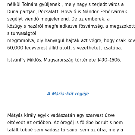
nélkül Tolnára gyüljenek , mely nagy s terjedt város a
Duna partján, Pécsalatt. Hova ő is Nándor-Fehérvárnak
segélyt viendő megjelenend. De az emberek, a
közügy s hazáról megfeledkezve fösvénység, a megszokot
s tunyaságtól
megromolva, oly hanyagul hajták azt végre, hogy csak k
60,000 fegyverest állithatott, s vezethetett csatába.
Istvánffy Miklós: Magyarország története 1490–1606.
A Mária-kút regéje
Mátyás király egyik vadászatán egy szarvast űzve
eltévedt az erdőben. Az öregéj is fölébe borult s nem
talált többé sem vadász társaira, sem az útra, mely a