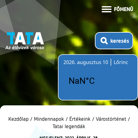
FŐMENÜ
keresés
2026. augusztus 10
Lőrinc
Időjárás
Kezdőlap
/
Mindennapok
/
Értékeink
/
Várostörténet
/
Tatai legendák
MEGJELENT: 2022. ÁPRILIS. 28.