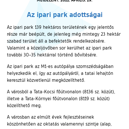
Az ipari park adottságai
Az ipari park 139 hektáros területének egy jelentős
része már beépült, de jelenleg még mintegy 23 hektár
szabad terület áll a befektetők rendelkezésére.
Valamint a közeljövőben sor kerülhet az ipari park
további 30–35 hektárral történő bővítésére.
Az ipari park az M1-es autópálya szomszédságában
helyezkedik el, így az autópályáról, a tatai lehajtón
keresztül közvetlenül megközelíthető.
A városból a Tata-Kocsi főútvonalon (8136 sz. közút),
illetve a Tata-Környei főútvonalon (8119 sz. közút)
közelíthető meg.
A városban az elmúlt évek fejlesztéseinek
köszönhetően az oktatás valamennyi szintje (alap,