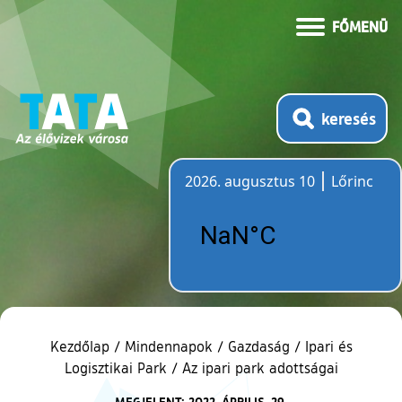
FŐMENÜ
keresés
2026. augusztus 10
Lőrinc
Időjárás
Kezdőlap
/
Mindennapok
/
Gazdaság
/
Ipari és
Logisztikai Park
/
Az ipari park adottságai
MEGJELENT: 2022. ÁPRILIS. 29.