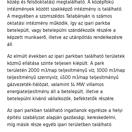
közép és felsőoktatás) megtalálható. A középfokú
intézmények között szakképző intézmény is található.
A megyében a szomszédos Tatabányán is számos
oktatási intézmény működik, így az ipari parkba
betelepült, vagy betelepülni szándékozók részére a
képzett munkaerő, illetve az utánpótlás rendelkezésre
áll.
Az elmúlt években az ipari parkban található területek
közmű ellátása szinte teljesen kiépült. A park
területén 2000 m3/nap teljesítményű víz, 1000 m3/nap
teljesítményű szennyvíz, 4500 m3/nap teljesítményű
gázvezeték-hálózat, valamint 14 MW villamos
energiateljesítmény áll a betelepült, illetve a
betelepülni kívánó vállalkozók, befektetők részére.
Az ipari parkban található ingatlanok egyrésze a helyi
építési szabályzat alapján gazdasági, kereskedelmi,
míg másik része egyéb ipari területben található.