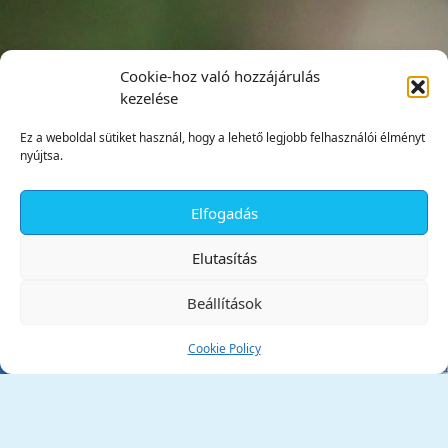
Cookie-hoz való hozzájárulás
kezelése
Ez a weboldal sütiket használ, hogy a lehető legjobb felhasználói élményt
nyújtsa.
Elfogadás
✕
Elutasítás
Beállítások
Cookie Policy
Tata Város Önkormányzata
2890 Tata, Kossuth tér 1.
Telefon:
+36 34 / 588 600