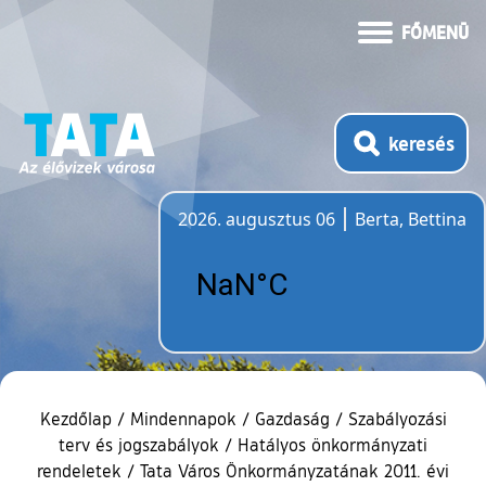
FŐMENÜ
keresés
2026. augusztus 06
Berta, Bettina
Időjárás
Kezdőlap
/
Mindennapok
/
Gazdaság
/
Szabályozási
terv és jogszabályok
/
Hatályos önkormányzati
rendeletek
/
Tata Város Önkormányzatának 2011. évi