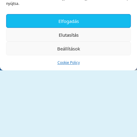
nyújtsa.
Elfogadás
✕
Elutasítás
Beállítások
Cookie Policy
Tata Város Önkormányzata
2890 Tata, Kossuth tér 1.
Telefon:
+36 34 / 588 600
Fax:
+36 34 / 587 078
Email:
ph@tata.hu
(külső hivatkozás)
Archívum
Díjaink
Adatvédelmi nyilatkozat
Akadálymentesítési nyilatkozat