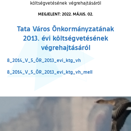
költségvetésének végrehajtásáról
MEGJELENT: 2022. MÁJUS. 02.
Tata Város Önkormányzatának
2013. évi költségvetésének
végrehajtásáról
8_2014_V_5_ÖR_2013_evi_ktg_vh
8_2014_V_5_ÖR_2013_evi_ktg_vh_mell