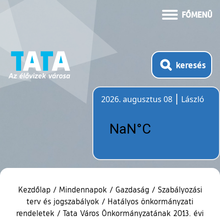
FŐMENÜ
keresés
2026. augusztus 08
László
Időjárás
Kezdőlap
/
Mindennapok
/
Gazdaság
/
Szabályozási
terv és jogszabályok
/
Hatályos önkormányzati
rendeletek
/
Tata Város Önkormányzatának 2013. évi